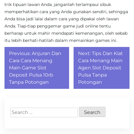
trik tipuan lawan Anda. janganlah terlampaui sibuk
memperhatikan cara yang Anda gunakan sendiri, sehingga
Anda bisa jadi lalai dalam cara yang dipakai oleh lawan
Anda. Tiap-tiap penggemar game judi online tentu
berharap untuk mahir mendapati kemenangan, oleh sebab
itu lebih berhati-hatilah dalam memainkan games ini.
Post
Previous:
Anjuran Dan
Next:
Tips Dan Kiat
navigation
Cara Cara Menang
Cara Menang Main
Main Game Slot
Agen Slot Deposit
Deposit Pulsa 10rb
Pulsa Tanpa
Tanpa Potongan
Potongan
Search
for: