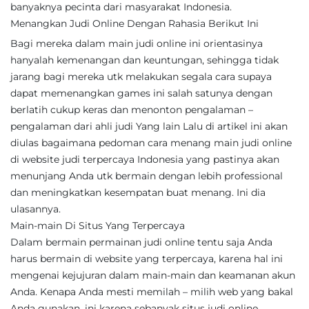
banyaknya pecinta dari masyarakat Indonesia.
Menangkan Judi Online Dengan Rahasia Berikut Ini
Bagi mereka dalam main judi online ini orientasinya
hanyalah kemenangan dan keuntungan, sehingga tidak
jarang bagi mereka utk melakukan segala cara supaya
dapat memenangkan games ini salah satunya dengan
berlatih cukup keras dan menonton pengalaman –
pengalaman dari ahli judi Yang lain Lalu di artikel ini akan
diulas bagaimana pedoman cara menang main judi online
di website judi terpercaya Indonesia yang pastinya akan
menunjang Anda utk bermain dengan lebih professional
dan meningkatkan kesempatan buat menang. Ini dia
ulasannya.
Main-main Di Situs Yang Terpercaya
Dalam bermain permainan judi online tentu saja Anda
harus bermain di website yang terpercaya, karena hal ini
mengenai kejujuran dalam main-main dan keamanan akun
Anda. Kenapa Anda mesti memilah – milih web yang bakal
Anda gunakan, ini karena sebanyak situs judi online