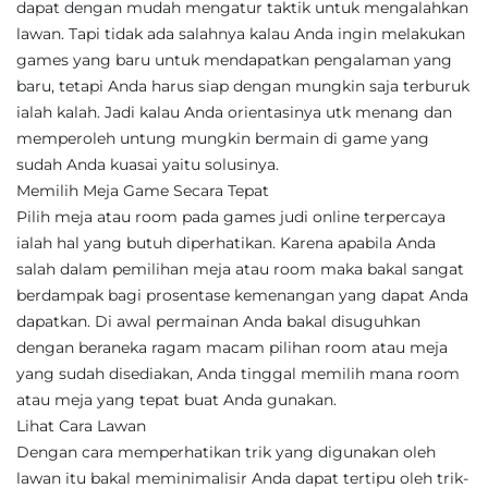
dapat dengan mudah mengatur taktik untuk mengalahkan
lawan. Tapi tidak ada salahnya kalau Anda ingin melakukan
games yang baru untuk mendapatkan pengalaman yang
baru, tetapi Anda harus siap dengan mungkin saja terburuk
ialah kalah. Jadi kalau Anda orientasinya utk menang dan
memperoleh untung mungkin bermain di game yang
sudah Anda kuasai yaitu solusinya.
Memilih Meja Game Secara Tepat
Pilih meja atau room pada games judi online terpercaya
ialah hal yang butuh diperhatikan. Karena apabila Anda
salah dalam pemilihan meja atau room maka bakal sangat
berdampak bagi prosentase kemenangan yang dapat Anda
dapatkan. Di awal permainan Anda bakal disuguhkan
dengan beraneka ragam macam pilihan room atau meja
yang sudah disediakan, Anda tinggal memilih mana room
atau meja yang tepat buat Anda gunakan.
Lihat Cara Lawan
Dengan cara memperhatikan trik yang digunakan oleh
lawan itu bakal meminimalisir Anda dapat tertipu oleh trik-