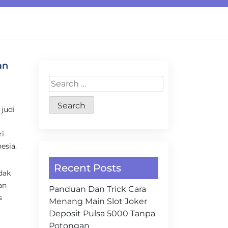
an
Search
for:
judi
ri
esia.
Recent Posts
dak
an
Panduan Dan Trick Cara
s
Menang Main Slot Joker
Deposit Pulsa 5000 Tanpa
Potongan