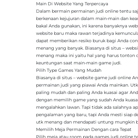
Main Di Website Yang Terpercaya
Dalam bermain permainan judi online tentu saj
berkenaan kejujuran dalam main-main dan ke
bakal Anda gunakan, ini karena banyaknya web
website baru maka rawan terjadinya kemuncul
dapat memberikan resiko buruk bagi Anda co
menang yang banyak. Biasanya di situs – web
menang maka ini yaitu hal yang harus tonton 
keuntungan saat main-main game judi.
Pilih Type Games Yang Mudah
Biasanya di situs – website game judi online
permainan judi yang piawai Anda mainkan. U
paling mudah dan paling Anda kuasai agar 
dengan memilih game yang sudah Anda kuasai
mengalahkan lawan. Tapi tidak ada salahnya 
pengalaman yang baru, tapi Anda mesti siap den
utk menang dan mendapati untung mungkin ber
Memilih Meja Permainan Dengan cara Tepat
Pilih meja atau room pada games judi online te