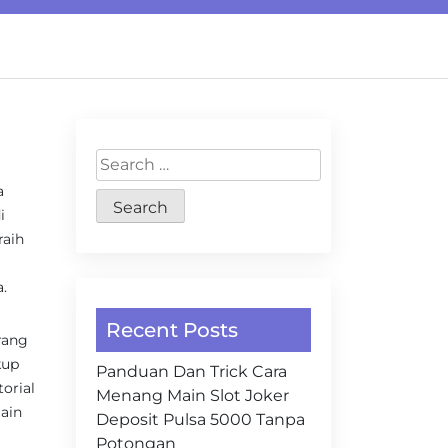
Search
for:
a
i
raih
a
.
Recent Posts
rang
kup
Panduan Dan Trick Cara
orial
Menang Main Slot Joker
ain
Deposit Pulsa 5000 Tanpa
Potongan