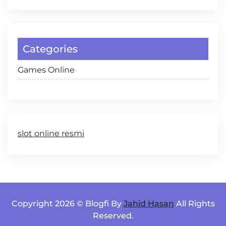
Categories
Games Online
slot online resmi
Copyright 2026 © Blogfi By
Jahid Hasan
All Rights
Reserved.