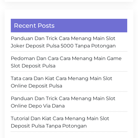
Recent Posts
Panduan Dan Trick Cara Menang Main Slot
Joker Deposit Pulsa 5000 Tanpa Potongan
Pedoman Dan Cara Cara Menang Main Game
Slot Deposit Pulsa
Tata cara Dan Kiat Cara Menang Main Slot
Online Deposit Pulsa
Panduan Dan Trick Cara Menang Main Slot
Online Depo Via Dana
Tutorial Dan Kiat Cara Menang Main Slot
Deposit Pulsa Tanpa Potongan