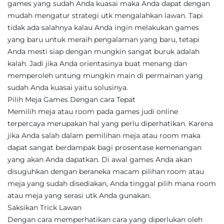
games yang sudah Anda kuasai maka Anda dapat dengan
mudah mengatur strategi utk mengalahkan lawan. Tapi
tidak ada salahnya kalau Anda ingin melakukan games
yang baru untuk meraih pengalaman yang baru, tetapi
Anda mesti siap dengan mungkin sangat buruk adalah
kalah. Jadi jika Anda orientasinya buat menang dan
memperoleh untung mungkin main di permainan yang
sudah Anda kuasai yaitu solusinya.
Pilih Meja Games Dengan cara Tepat
Memilih meja atau room pada games judi online
terpercaya merupakan hal yang perlu diperhatikan. Karena
jika Anda salah dalam pemilihan meja atau room maka
dapat sangat berdampak bagi prosentase kemenangan
yang akan Anda dapatkan. Di awal games Anda akan
disuguhkan dengan beraneka macam pilihan room atau
meja yang sudah disediakan, Anda tinggal pilih mana room
atau meja yang serasi utk Anda gunakan.
Saksikan Trick Lawan
Dengan cara memperhatikan cara yang diperlukan oleh