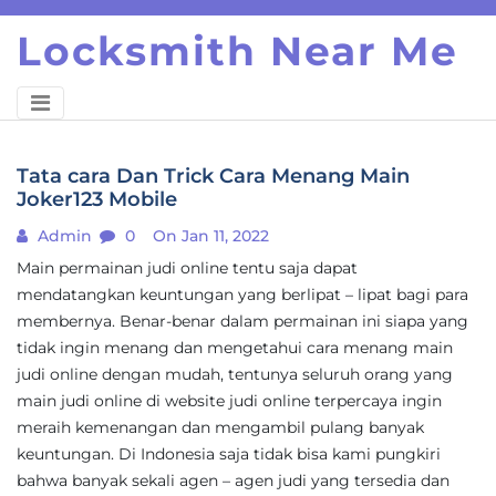
Skip
Locksmith Near Me
to
content
Tata cara Dan Trick Cara Menang Main
Joker123 Mobile
Admin
0
On Jan 11, 2022
Main permainan judi online tentu saja dapat
mendatangkan keuntungan yang berlipat – lipat bagi para
membernya. Benar-benar dalam permainan ini siapa yang
tidak ingin menang dan mengetahui cara menang main
judi online dengan mudah, tentunya seluruh orang yang
main judi online di website judi online terpercaya ingin
meraih kemenangan dan mengambil pulang banyak
keuntungan. Di Indonesia saja tidak bisa kami pungkiri
bahwa banyak sekali agen – agen judi yang tersedia dan