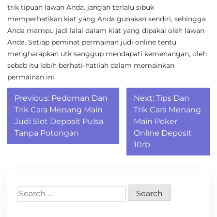
trik tipuan lawan Anda. jangan terlalu sibuk
memperhatikan kiat yang Anda gunakan sendiri, sehingga
Anda mampu jadi lalai dalam kiat yang dipakai oleh lawan
Anda. Setiap peminat permainan judi online tentu
mengharapkan utk sanggup mendapati kemenangan, oleh
sebab itu lebih berhati-hatilah dalam memainkan
permainan ini.
Post
Previous:
Pedoman Dan
Next:
Tips Dan
navigation
Trik Cara Menang Main
Trik Cara Menang
Judi Slot Deposit Pulsa
Main Poker
Tanpa Potongan
Online Deposit
10rb
Search
for: