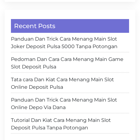
Recent Posts
Panduan Dan Trick Cara Menang Main Slot
Joker Deposit Pulsa 5000 Tanpa Potongan
Pedoman Dan Cara Cara Menang Main Game
Slot Deposit Pulsa
Tata cara Dan Kiat Cara Menang Main Slot
Online Deposit Pulsa
Panduan Dan Trick Cara Menang Main Slot
Online Depo Via Dana
Tutorial Dan Kiat Cara Menang Main Slot
Deposit Pulsa Tanpa Potongan