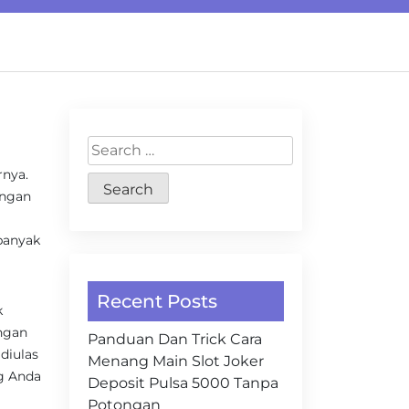
Search
for:
rnya.
engan
banyak
Recent Posts
k
ngan
Panduan Dan Trick Cara
diulas
Menang Main Slot Joker
ng Anda
Deposit Pulsa 5000 Tanpa
Potongan