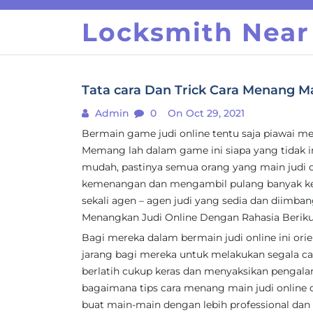
Skip
Locksmith Near
to
content
Tata cara Dan Trick Cara Menang Ma
Admin
0
On Oct 29, 2021
Bermain game judi online tentu saja piawai m
Memang lah dalam game ini siapa yang tidak 
mudah, pastinya semua orang yang main judi on
kemenangan dan mengambil pulang banyak keun
sekali agen – agen judi yang sedia dan diimb
Menangkan Judi Online Dengan Rahasia Berikut
Bagi mereka dalam bermain judi online ini or
jarang bagi mereka untuk melakukan segala c
berlatih cukup keras dan menyaksikan pengalaman
bagaimana tips cara menang main judi online 
buat main-main dengan lebih professional dan