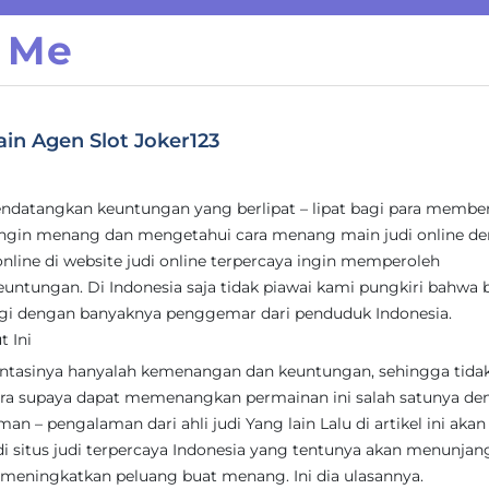
 Me
in Agen Slot Joker123
endatangkan keuntungan yang berlipat – lipat bagi para membe
ingin menang dan mengetahui cara menang main judi online d
line di website judi online terpercaya ingin memperoleh
tungan. Di Indonesia saja tidak piawai kami pungkiri bahwa 
angi dengan banyaknya penggemar dari penduduk Indonesia.
 Ini
ientasinya hanyalah kemenangan dan keuntungan, sehingga tida
ara supaya dapat memenangkan permainan ini salah satunya de
 – pengalaman dari ahli judi Yang lain Lalu di artikel ini akan 
di situs judi terpercaya Indonesia yang tentunya akan menunja
 meningkatkan peluang buat menang. Ini dia ulasannya.