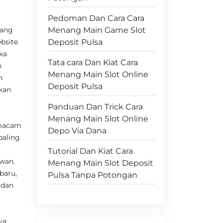
Pedoman Dan Cara Cara
Menang Main Game Slot
yang
Deposit Pulsa
bsite
ka
Tata cara Dan Kiat Cara
n
Menang Main Slot Online
n
Deposit Pulsa
kan
Panduan Dan Trick Cara
Menang Main Slot Online
 macam
Depo Via Dana
paling
Tutorial Dan Kiat Cara
wan.
Menang Main Slot Deposit
baru,
Pulsa Tanpa Potongan
 dan
ya