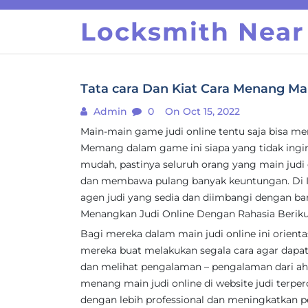
Skip
Locksmith Near
to
content
Tata cara Dan Kiat Cara Menang Mai
Admin
0
On Oct 15, 2022
Main-main game judi online tentu saja bisa m
Memang dalam game ini siapa yang tidak ing
mudah, pastinya seluruh orang yang main judi
dan membawa pulang banyak keuntungan. Di Indo
agen judi yang sedia dan diimbangi dengan b
Menangkan Judi Online Dengan Rahasia Berikut
Bagi mereka dalam main judi online ini orien
mereka buat melakukan segala cara agar dapa
dan melihat pengalaman – pengalaman dari ahli 
menang main judi online di website judi terp
dengan lebih professional dan meningkatkan pe