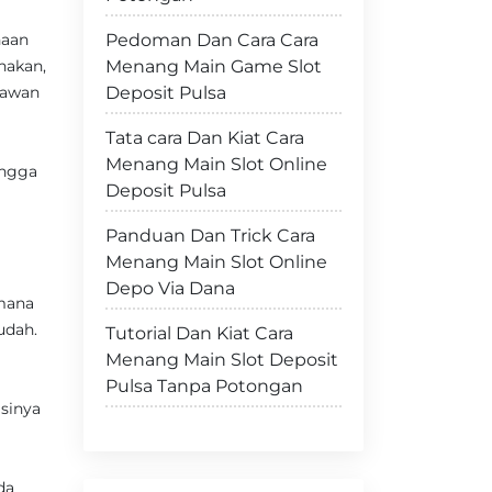
Pedoman Dan Cara Cara
naan
Menang Main Game Slot
nakan,
Deposit Pulsa
rawan
Tata cara Dan Kiat Cara
Menang Main Slot Online
ingga
Deposit Pulsa
Panduan Dan Trick Cara
Menang Main Slot Online
Depo Via Dana
mana
udah.
Tutorial Dan Kiat Cara
Menang Main Slot Deposit
Pulsa Tanpa Potongan
asinya
da