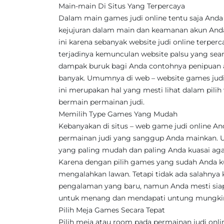
Main-main Di Situs Yang Terpercaya
Dalam main games judi online tentu saja Anda 
kejujuran dalam main dan keamanan akun Anda
ini karena sebanyak website judi online terpe
terjadinya kemunculan website palsu yang se
dampak buruk bagi Anda contohnya penipuan
banyak. Umumnya di web – website games jud
ini merupakan hal yang mesti lihat dalam pi
bermain permainan judi.
Memilih Type Games Yang Mudah
Kebanyakan di situs – web game judi online A
permainan judi yang sanggup Anda mainkan. 
yang paling mudah dan paling Anda kuasai 
Karena dengan pilih games yang sudah Anda 
mengalahkan lawan. Tetapi tidak ada salahnya
pengalaman yang baru, namun Anda mesti siap d
untuk menang dan mendapati untung mungkin 
Pilih Meja Games Secara Tepat
Pilih meja atau room pada permainan judi onlin