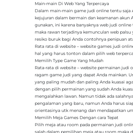
Main-main Di Web Yang Terpercaya
Dalam main-main game judi online tentu saja A
kejujuran dalam bermain dan keamanan akun A
gunakan, ini karena banyaknya web judi onlin
maka rawan terjadinya kemunculan web palsu 
resiko buruk bagi Anda contohnya penipuan 
Rata rata di website – website games judi onl
hal yang harus tonton dalam pilih web terper
Memilih Type Game Yang Mudah
Rata-rata di website – website permainan judi 
ragam game judi yang dapat Anda mainkan. U
yang paling mudah dan paling Anda kuasai a
dengan pilih permainan yang sudah Anda kua
mengalahkan lawan. Namun tidak ada salahny
pengalaman yang baru, namun Anda harus siap 
orientasinya utk menang dan mendapatkan unt
Memilih Meja Games Dengan cara Tepat
Pilih meja atau room pada permainan judi onlin
salah dalam pemilihan meja atau room maka 