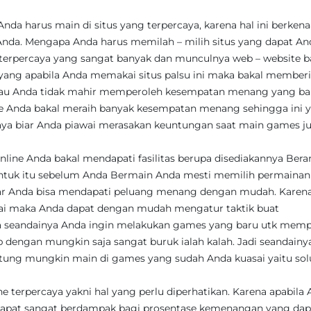
nda harus main di situs yang terpercaya, karena hal ini berken
nda. Mengapa Anda harus memilah – milih situs yang dapat An
e terpercaya yang sangat banyak dan munculnya web – website b
yang apabila Anda memakai situs palsu ini maka bakal member
atau Anda tidak mahir memperoleh kesempatan menang yang ba
ine Anda bakal meraih banyak kesempatan menang sehingga ini y
caya biar Anda piawai merasakan keuntungan saat main games ju
online Anda bakal mendapati fasilitas berupa disediakannya Ber
ntuk itu sebelum Anda Bermain Anda mesti memilih permaina
gar Anda bisa mendapati peluang menang dengan mudah. Karen
sai maka Anda dapat dengan mudah mengatur taktik buat
a seandainya Anda ingin melakukan games yang baru utk memp
dengan mungkin saja sangat buruk ialah kalah. Jadi seandainy
ung mungkin main di games yang sudah Anda kuasai yaitu solu
e terpercaya yakni hal yang perlu diperhatikan. Karena apabila
dapat sangat berdampak bagi prosentase kemenangan yang dap