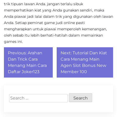
trik tipuan lawan Anda. jangan terlalu sibuk
memperhatikan kiat yang Anda gunakan sendiri, maka
Anda piawai jadi lalai dalam trik yang digunakan oleh lawan
Anda. Setiap peminat game judi online pasti
mengharapkan untuk piawai memperoleh kemenangan,
oleh sebab itu lebih berhati-hatilah dalam memainkan
games ini.
Post
Previous:
Arahan
Next:
Tutorial Dan Kiat
navigation
Dan Trick Cara
Cara Menang Main
Menang Main Cara
Agen Slot Bonus New
Daftar Joker123
Member 100
Search
for: