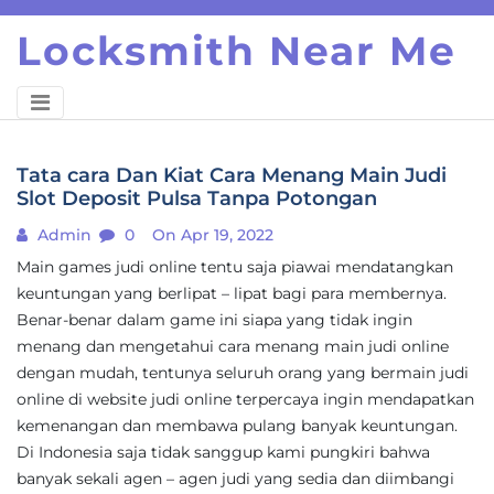
Skip
Locksmith Near Me
to
content
Tata cara Dan Kiat Cara Menang Main Judi
Slot Deposit Pulsa Tanpa Potongan
Admin
0
On Apr 19, 2022
Main games judi online tentu saja piawai mendatangkan
keuntungan yang berlipat – lipat bagi para membernya.
Benar-benar dalam game ini siapa yang tidak ingin
menang dan mengetahui cara menang main judi online
dengan mudah, tentunya seluruh orang yang bermain judi
online di website judi online terpercaya ingin mendapatkan
kemenangan dan membawa pulang banyak keuntungan.
Di Indonesia saja tidak sanggup kami pungkiri bahwa
banyak sekali agen – agen judi yang sedia dan diimbangi