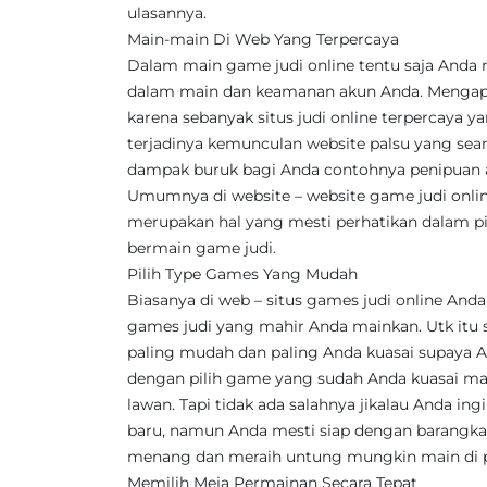
ulasannya.
Main-main Di Web Yang Terpercaya
Dalam main game judi online tentu saja Anda m
dalam main dan keamanan akun Anda. Mengapa
karena sebanyak situs judi online terpercaya
terjadinya kemunculan website palsu yang se
dampak buruk bagi Anda contohnya penipuan 
Umumnya di website – website game judi onl
merupakan hal yang mesti perhatikan dalam p
bermain game judi.
Pilih Type Games Yang Mudah
Biasanya di web – situs games judi online And
games judi yang mahir Anda mainkan. Utk it
paling mudah dan paling Anda kuasai supaya
dengan pilih game yang sudah Anda kuasai m
lawan. Tapi tidak ada salahnya jikalau Anda 
baru, namun Anda mesti siap dengan barangkali
menang dan meraih untung mungkin main di p
Memilih Meja Permainan Secara Tepat