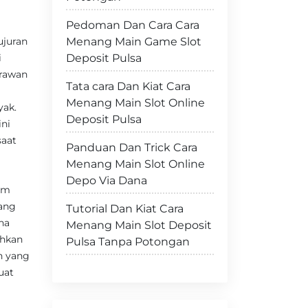
Pedoman Dan Cara Cara
Menang Main Game Slot
ujuran
Deposit Pulsa
i
 rawan
Tata cara Dan Kiat Cara
Menang Main Slot Online
yak.
Deposit Pulsa
ni
saat
Panduan Dan Trick Cara
Menang Main Slot Online
Depo Via Dana
gam
ang
Tutorial Dan Kiat Cara
na
Menang Main Slot Deposit
ahkan
Pulsa Tanpa Potongan
n yang
uat