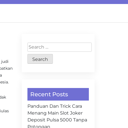
Search
for:
judi
patkan
a
esia.
Recent Posts
dak
Panduan Dan Trick Cara
iulas
Menang Main Slot Joker
Deposit Pulsa 5000 Tanpa
Potongan