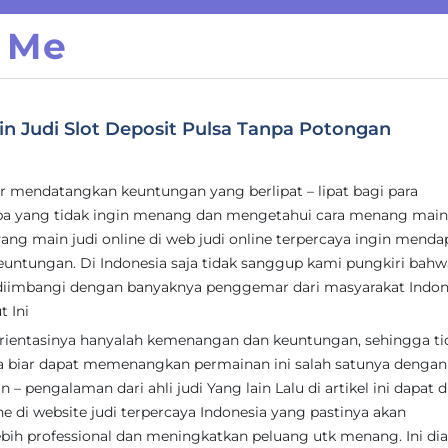
 Me
in Judi Slot Deposit Pulsa Tanpa Potongan
r mendatangkan keuntungan yang berlipat – lipat bagi para
a yang tidak ingin menang dan mengetahui cara menang main 
ng main judi online di web judi online terpercaya ingin menda
ntungan. Di Indonesia saja tidak sanggup kami pungkiri bahw
n diimbangi dengan banyaknya penggemar dari masyarakat Indon
 Ini
orientasinya hanyalah kemenangan dan keuntungan, sehingga ti
ra biar dapat memenangkan permainan ini salah satunya dengan
 pengalaman dari ahli judi Yang lain Lalu di artikel ini dapat d
 di website judi terpercaya Indonesia yang pastinya akan
h professional dan meningkatkan peluang utk menang. Ini dia