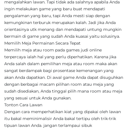
mengalahkan lawan. Tapi tidak ada salahnya apabila Anda
ingin melakukan game yang baru buat mendapati
pengalaman yang baru, tapi Anda mesti siap dengan
kemungkinan terburuk merupakan kalah. Jadi jika Anda
orientasinya utk menang dan mendapati untung mungkin
bermain di game yang sudah Anda kuasai yaitu solusinya.
Memilih Meja Permainan Secara Tepat
Memilih meja atau room pada games judi online
terpercaya ialah hal yang perlu diperhatikan. Karena jika
Anda salah dalam pemilihan meja atau room maka akan
sangat berdampak bagi prosentase kemenangan yang
akan Anda dapatkan. Di awal game Anda dapat disuguhkan
dengan berbagai macam pilihan room atau meja yang
sudah disediakan, Anda tinggal pilih mana room atau meja
yang sesuai untuk Anda gunakan.
Tonton Cara Lawan
Dengan cara memperhatikan kiat yang dipakai oleh lawan
itu bakal meminimalisir Anda bakal tertipu oleh trik-trik
tipuan lawan Anda. jangan terlampaui sibuk