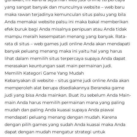
yang sangat banyak dan munculnya website – web baru
maka rawan terjadinya kemunculan situs palsu yang bila
Anda memakai website palsu ini maka bakal memberikan
efek buruk bagi Anda misalnya penipuan atau Anda tidak
mampu meraih kesempatan menang yang banyak. Rata-
rata di situs – web games judi online Anda akan mendapati
banyak peluang menang maka ini yaitu hal yang harus
lihat dalam memilih situs terpercaya supaya Anda dapat
merasakan keuntungan saat main permainan judi.
Memilih Kategori Game Yang Mudah
Kebanyakan di website – situs game judi online Anda akan
memperoleh alat berupa disediakannya Beraneka game
judi yang bisa Anda mainkan. Buat itu sebelum Anda Main-
main Anda harus memilih permainan mana yang paling
mudah dan paling Anda kuasai supaya Anda piawai
mendapati peluang menang dengan mudah. Karena
dengan pilih games yang sudah Anda kuasai maka Anda
dapat dengan mudah mengatur strategi untuk