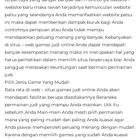
website baru maka rawan terjadinya kemunculan website
palsu yang seandainya Anda memanfaatkan website palsu
ini maka dapat memberikan dampak buruk bagi Anda
contohnya penipuan atau Anda tidak mampu
mendapatkan peluang menang yang banyak. Kebanyakan
di situs – web games judi online Anda dapat mendapati
banyak kesempatan menang maka ini merupakan hal yang
harus perhatikan dalam memilih situs terpercaya biar Anda
sanggup merasakan keuntungan saat bermain permainan
judi.
Pilih Jenis Game Yang Mudah
Rata rata di web – situs games judi online Anda akan
mendapati fasilitas berupa disediakannya Beraneka
permainan judi yang mampu Anda mainkan. Utk itu
sebelum Anda Main-main Anda mesti pilih permainan
mana yang paling mudah dan paling Anda kuasai agar
Anda piawai memperoleh peluang menang dengan mudah.
Karena dengan memilih games yang sudah Anda kuasai