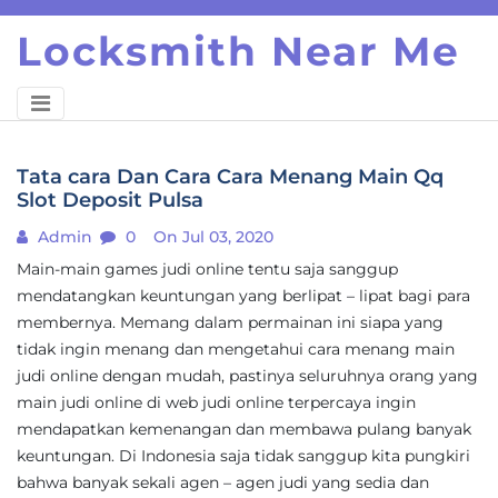
Skip
Locksmith Near Me
to
content
Tata cara Dan Cara Cara Menang Main Qq
Slot Deposit Pulsa
Admin
0
On Jul 03, 2020
Main-main games judi online tentu saja sanggup
mendatangkan keuntungan yang berlipat – lipat bagi para
membernya. Memang dalam permainan ini siapa yang
tidak ingin menang dan mengetahui cara menang main
judi online dengan mudah, pastinya seluruhnya orang yang
main judi online di web judi online terpercaya ingin
mendapatkan kemenangan dan membawa pulang banyak
keuntungan. Di Indonesia saja tidak sanggup kita pungkiri
bahwa banyak sekali agen – agen judi yang sedia dan