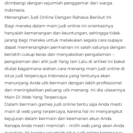
diimbangi dengan sejumlah penggemar dari warga
Indonesia.
Menangkan Judi Online Dengan Rahasia Berikut Ini
Bagi mereka dalam main judi online ini orientasinya
hanyalah kemenangan dan keuntungan, sehingga tidak
jarang bagi mereka untuk melakukan segala cara supaya
dapat memenangkan permainan ini salah satunya dengan
berlatih cukup keras dan menyaksikan pengalaman –
pengalaman dari ahli judi Yang lain Lalu di artikel ini bakal
diulas bagaimana arahan cara menang main judi online di
situs judi terpercaya Indonesia yang tentunya akan
menunjang Anda utk bermain dengan lebih professional
dan meningkatkan peluang utk menang. Ini dia ulasannya.
Main Di Web Yang Terpercaya
Dalam bermain games judi online tentu saja Anda mesti
main di web yang terpercaya, karena hal ini menyangkut
kejujuran dalam bermain dan keamanan akun Anda.
Kenapa Anda mesti memilah – milih web yang akan Anda
gunakan, ini karena sejumlah situs judi online terpercaya