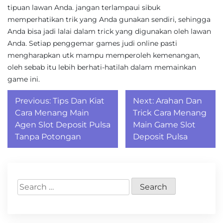
tipuan lawan Anda. jangan terlampaui sibuk
memperhatikan trik yang Anda gunakan sendiri, sehingga
Anda bisa jadi lalai dalam trick yang digunakan oleh lawan
Anda. Setiap penggemar games judi online pasti
mengharapkan utk mampu memperoleh kemenangan,
oleh sebab itu lebih berhati-hatilah dalam memainkan
game ini.
Post
Previous:
Tips Dan Kiat
Next:
Arahan Dan
navigation
Cara Menang Main
Trick Cara Menang
Agen Slot Deposit Pulsa
Main Game Slot
Tanpa Potongan
Deposit Pulsa
Search
for: