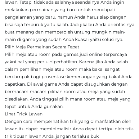
lawan. Tetapi tidak ada salahnya seandainya Anda ingin
melakukan permainan yang baru untuk mendapati
pengalaman yang baru, namun Anda harus siap dengan
bisa saja terburuk yaitu kalah. Jadi jikalau Anda orientasinya
buat menang dan memperoleh untung mungkin main-
main di game yang sudah Anda kuasai yaitu solusinya.
Pilih Meja Permainan Secara Tepat
Pilih meja atau room pada games judi online terpercaya
yakni hal yang perlu diperhatikan. Karena jika Anda salah
dalam pemilihan meja atau room maka bakal sangat
berdampak bagi prosentase kemenangan yang bakal Anda
dapatkan. Di awal game Anda dapat disuguhkan dengan
bermacam macam pilihan room atau meja yang sudah
disediakan, Anda tinggal pilih mana room atau meja yang
tepat untuk Anda gunakan.
Lihat Trick Lawan
Dengan cara memperhatikan trik yang dimanfaatkan oleh
lawan itu dapat meminimalisir Anda dapat tertipu oleh trik-
trik tipuan lawan Anda. jangan terlalu sibuk