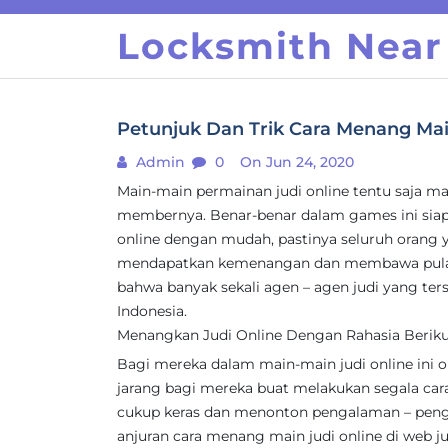
Skip
Locksmith Near
to
content
Petunjuk Dan Trik Cara Menang Mai
Admin
0
On Jun 24, 2020
Main-main permainan judi online tentu saja m
membernya. Benar-benar dalam games ini siap
online dengan mudah, pastinya seluruh orang y
mendapatkan kemenangan dan membawa pulang 
bahwa banyak sekali agen – agen judi yang te
Indonesia.
Menangkan Judi Online Dengan Rahasia Berikut
Bagi mereka dalam main-main judi online ini 
jarang bagi mereka buat melakukan segala ca
cukup keras dan menonton pengalaman – pengala
anjuran cara menang main judi online di web 