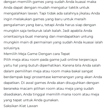
dengan memilih games yang sudah Anda kuasai maka
Anda dapat dengan mudah mengatur taktik untuk
mengalahkan lawan. Tapi tidak ada salahnya jikalau Anda
ingin melakukan games yang baru untuk meraih
pengalaman yang baru, tetapi Anda harus siap dengan
mungkin saja terburuk ialah kalah. Jadi apabila Anda
orientasinya buat menang dan mendapatkan untung
mungkin main di permainan yang sudah Anda kuasai ialah
solusinya.
Memilih Meja Game Dengan cara Tepat
Pilih meja atau room pada game judi online terpercaya
yaitu hal yang butuh diperhatikan. Karena bila Anda salah
dalam pemilihan meja atau room maka bakal sangat
berdampak bagi prosentase kemenangan yang akan Anda
dapatkan. Di awal games Anda akan disuguhkan dengan
beraneka macam pilihan room atau meja yang sudah
disediakan, Anda tinggal memilih mana room atau meja
yang tepat untuk Anda gunakan.
Saksikan Kiat Lawan