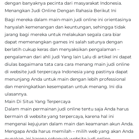
dengan banyaknya pecinta dari masyarakat Indonesia.
Menangkan Judi Online Dengan Rahasia Berikut Ini
Bagi mereka dalam main-main judi online ini orientasinya
hanyalah kemenangan dan keuntungan, sehingga tidak
jarang bagi mereka untuk melakukan segala cara biar
dapat memenangkan games ini salah satunya dengan
berlatih cukup keras dan menyaksikan pengalaman –
pengalaman dari ahli judi Yang lain Lalu di artikel ini dapat
diulas bagaimana tata cara cara menang main judi online
di website judi terpercaya Indonesia yang pastinya dapat
menunjang Anda untuk main dengan lebih professional
dan meningkatkan kesempatan untuk menang. Ini dia
ulasannya.
Main Di Situs Yang Terpercaya
Dalam main permainan judi online tentu saja Anda harus
bermain di website yang terpercaya, karena hal ini
mengenai kejujuran dalam main dan keamanan akun Anda.
Mengapa Anda harus memilah – milih web yang akan Anda
gunakan, ini karena sebanyak website judi online