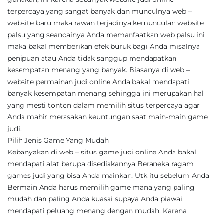
terpercaya yang sangat banyak dan munculnya web –
website baru maka rawan terjadinya kemunculan website
palsu yang seandainya Anda memanfaatkan web palsu ini
maka bakal memberikan efek buruk bagi Anda misalnya
penipuan atau Anda tidak sanggup mendapatkan
kesempatan menang yang banyak. Biasanya di web –
website permainan judi online Anda bakal mendapati
banyak kesempatan menang sehingga ini merupakan hal
yang mesti tonton dalam memilih situs terpercaya agar
Anda mahir merasakan keuntungan saat main-main game
judi.
Pilih Jenis Game Yang Mudah
Kebanyakan di web – situs game judi online Anda bakal
mendapati alat berupa disediakannya Beraneka ragam
games judi yang bisa Anda mainkan. Utk itu sebelum Anda
Bermain Anda harus memilih game mana yang paling
mudah dan paling Anda kuasai supaya Anda piawai
mendapati peluang menang dengan mudah. Karena