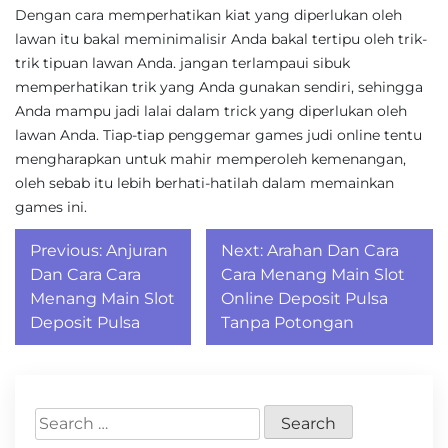
Dengan cara memperhatikan kiat yang diperlukan oleh
lawan itu bakal meminimalisir Anda bakal tertipu oleh trik-
trik tipuan lawan Anda. jangan terlampaui sibuk
memperhatikan trik yang Anda gunakan sendiri, sehingga
Anda mampu jadi lalai dalam trick yang diperlukan oleh
lawan Anda. Tiap-tiap penggemar games judi online tentu
mengharapkan untuk mahir memperoleh kemenangan,
oleh sebab itu lebih berhati-hatilah dalam memainkan
games ini.
Post
Previous:
Anjuran
Next:
Arahan Dan Cara
navigation
Dan Cara Cara
Cara Menang Main Slot
Menang Main Slot
Online Deposit Pulsa
Deposit Pulsa
Tanpa Potongan
Search
for: