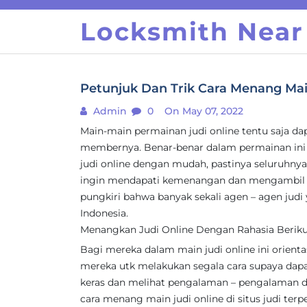
Skip
Locksmith Near
to
content
Petunjuk Dan Trik Cara Menang Mai
Admin
0
On May 07, 2022
Main-main permainan judi online tentu saja da
membernya. Benar-benar dalam permainan ini
judi online dengan mudah, pastinya seluruhnya 
ingin mendapati kemenangan dan mengambil p
pungkiri bahwa banyak sekali agen – agen jud
Indonesia.
Menangkan Judi Online Dengan Rahasia Berikut
Bagi mereka dalam main judi online ini orien
mereka utk melakukan segala cara supaya dap
keras dan melihat pengalaman – pengalaman dari 
cara menang main judi online di situs judi t