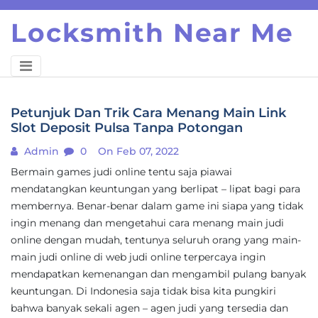
Skip
Locksmith Near Me
to
content
Petunjuk Dan Trik Cara Menang Main Link
Slot Deposit Pulsa Tanpa Potongan
Admin
0
On Feb 07, 2022
Bermain games judi online tentu saja piawai
mendatangkan keuntungan yang berlipat – lipat bagi para
membernya. Benar-benar dalam game ini siapa yang tidak
ingin menang dan mengetahui cara menang main judi
online dengan mudah, tentunya seluruh orang yang main-
main judi online di web judi online terpercaya ingin
mendapatkan kemenangan dan mengambil pulang banyak
keuntungan. Di Indonesia saja tidak bisa kita pungkiri
bahwa banyak sekali agen – agen judi yang tersedia dan