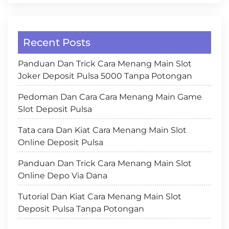
Recent Posts
Panduan Dan Trick Cara Menang Main Slot
Joker Deposit Pulsa 5000 Tanpa Potongan
Pedoman Dan Cara Cara Menang Main Game
Slot Deposit Pulsa
Tata cara Dan Kiat Cara Menang Main Slot
Online Deposit Pulsa
Panduan Dan Trick Cara Menang Main Slot
Online Depo Via Dana
Tutorial Dan Kiat Cara Menang Main Slot
Deposit Pulsa Tanpa Potongan