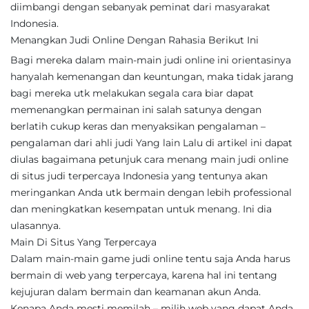
diimbangi dengan sebanyak peminat dari masyarakat
Indonesia.
Menangkan Judi Online Dengan Rahasia Berikut Ini
Bagi mereka dalam main-main judi online ini orientasinya
hanyalah kemenangan dan keuntungan, maka tidak jarang
bagi mereka utk melakukan segala cara biar dapat
memenangkan permainan ini salah satunya dengan
berlatih cukup keras dan menyaksikan pengalaman –
pengalaman dari ahli judi Yang lain Lalu di artikel ini dapat
diulas bagaimana petunjuk cara menang main judi online
di situs judi terpercaya Indonesia yang tentunya akan
meringankan Anda utk bermain dengan lebih professional
dan meningkatkan kesempatan untuk menang. Ini dia
ulasannya.
Main Di Situs Yang Terpercaya
Dalam main-main game judi online tentu saja Anda harus
bermain di web yang terpercaya, karena hal ini tentang
kejujuran dalam bermain dan keamanan akun Anda.
Kenapa Anda mesti memilah – milih web yang dapat Anda