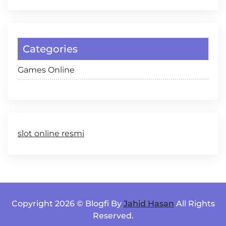
Categories
Games Online
slot online resmi
Copyright 2026 © Blogfi By
Jahid Hasan
All Rights
Reserved.