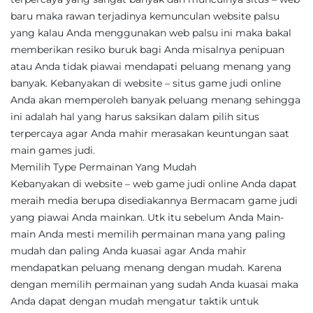
baru maka rawan terjadinya kemunculan website palsu
yang kalau Anda menggunakan web palsu ini maka bakal
memberikan resiko buruk bagi Anda misalnya penipuan
atau Anda tidak piawai mendapati peluang menang yang
banyak. Kebanyakan di website – situs game judi online
Anda akan memperoleh banyak peluang menang sehingga
ini adalah hal yang harus saksikan dalam pilih situs
terpercaya agar Anda mahir merasakan keuntungan saat
main games judi.
Memilih Type Permainan Yang Mudah
Kebanyakan di website – web game judi online Anda dapat
meraih media berupa disediakannya Bermacam game judi
yang piawai Anda mainkan. Utk itu sebelum Anda Main-
main Anda mesti memilih permainan mana yang paling
mudah dan paling Anda kuasai agar Anda mahir
mendapatkan peluang menang dengan mudah. Karena
dengan memilih permainan yang sudah Anda kuasai maka
Anda dapat dengan mudah mengatur taktik untuk