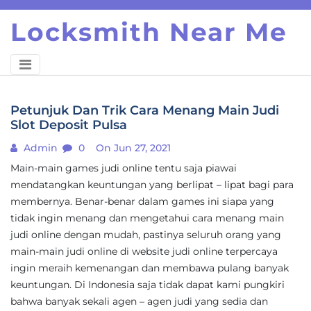
Skip
Locksmith Near Me
to
content
Petunjuk Dan Trik Cara Menang Main Judi
Slot Deposit Pulsa
Admin
0
On Jun 27, 2021
Main-main games judi online tentu saja piawai
mendatangkan keuntungan yang berlipat – lipat bagi para
membernya. Benar-benar dalam games ini siapa yang
tidak ingin menang dan mengetahui cara menang main
judi online dengan mudah, pastinya seluruh orang yang
main-main judi online di website judi online terpercaya
ingin meraih kemenangan dan membawa pulang banyak
keuntungan. Di Indonesia saja tidak dapat kami pungkiri
bahwa banyak sekali agen – agen judi yang sedia dan