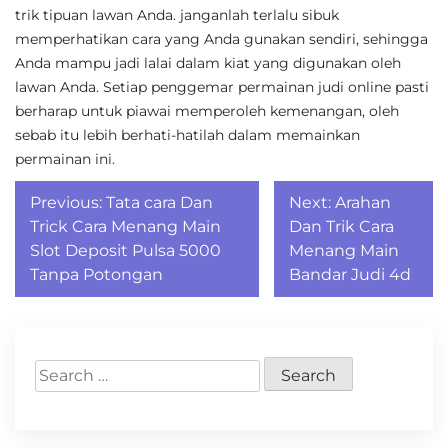
trik tipuan lawan Anda. janganlah terlalu sibuk
memperhatikan cara yang Anda gunakan sendiri, sehingga
Anda mampu jadi lalai dalam kiat yang digunakan oleh
lawan Anda. Setiap penggemar permainan judi online pasti
berharap untuk piawai memperoleh kemenangan, oleh
sebab itu lebih berhati-hatilah dalam memainkan
permainan ini.
Post
Previous:
Tata cara Dan
Next:
Arahan
navigation
Trick Cara Menang Main
Dan Trik Cara
Slot Deposit Pulsa 5000
Menang Main
Tanpa Potongan
Bandar Judi 4d
Search
for: