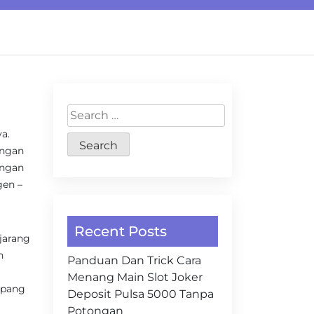
Search
for:
a.
engan
angan
gen –
Recent Posts
jarang
h
Panduan Dan Trick Cara
Menang Main Slot Joker
opang
Deposit Pulsa 5000 Tanpa
Potongan