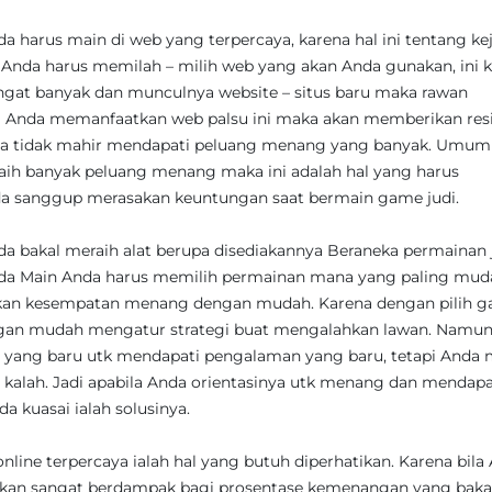
a harus main di web yang terpercaya, karena hal ini tentang ke
nda harus memilah – milih web yang akan Anda gunakan, ini 
angat banyak dan munculnya website – situs baru maka rawan
ila Anda memanfaatkan web palsu ini maka akan memberikan res
da tidak mahir mendapati peluang menang yang banyak. Umum
aih banyak peluang menang maka ini adalah hal yang harus
nda sanggup merasakan keuntungan saat bermain game judi.
nda bakal meraih alat berupa disediakannya Beraneka permainan 
nda Main Anda harus memilih permainan mana yang paling mud
tkan kesempatan menang dengan mudah. Karena dengan pilih 
gan mudah mengatur strategi buat mengalahkan lawan. Namun
 yang baru utk mendapati pengalaman yang baru, tetapi Anda 
 kalah. Jadi apabila Anda orientasinya utk menang dan mendap
kuasai ialah solusinya.
line terpercaya ialah hal yang butuh diperhatikan. Karena bila
akan sangat berdampak bagi prosentase kemenangan yang baka