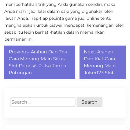
memperhatikan trik yang Anda gunakan sendiri, maka
Anda mahir jadi lalai dalam cara yang digunakan oleh
lawan Anda. Tiap-tiap pecinta game judi online tentu
mengharapkan untuk piawai mendapati kemenangan, oleh
sebab itu lebih berhati-hatilah dalam memainkan
permainan ini.
Post
Previous:
Arahan Dan Trik
Next:
Arahan
navigation
Cara Menang Main Situs
Dan Kiat Cara
Slot Deposit Pulsa Tanpa
Menang Main
Potongan
Joker123 Slot
Search
for: