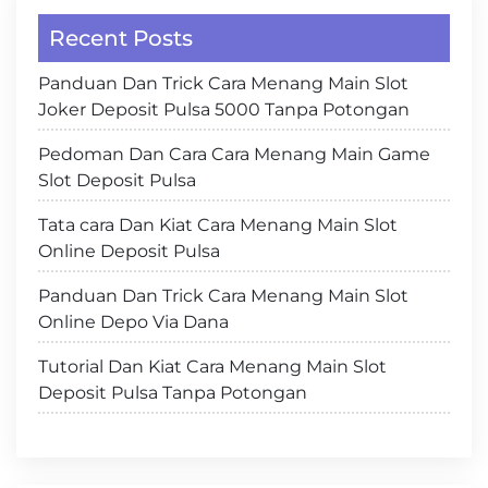
Recent Posts
Panduan Dan Trick Cara Menang Main Slot
Joker Deposit Pulsa 5000 Tanpa Potongan
Pedoman Dan Cara Cara Menang Main Game
Slot Deposit Pulsa
Tata cara Dan Kiat Cara Menang Main Slot
Online Deposit Pulsa
Panduan Dan Trick Cara Menang Main Slot
Online Depo Via Dana
Tutorial Dan Kiat Cara Menang Main Slot
Deposit Pulsa Tanpa Potongan