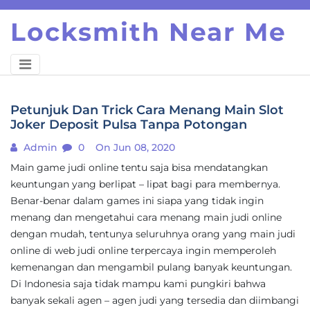
Skip
Locksmith Near Me
to
content
Petunjuk Dan Trick Cara Menang Main Slot
Joker Deposit Pulsa Tanpa Potongan
Admin
0
On Jun 08, 2020
Main game judi online tentu saja bisa mendatangkan
keuntungan yang berlipat – lipat bagi para membernya.
Benar-benar dalam games ini siapa yang tidak ingin
menang dan mengetahui cara menang main judi online
dengan mudah, tentunya seluruhnya orang yang main judi
online di web judi online terpercaya ingin memperoleh
kemenangan dan mengambil pulang banyak keuntungan.
Di Indonesia saja tidak mampu kami pungkiri bahwa
banyak sekali agen – agen judi yang tersedia dan diimbangi