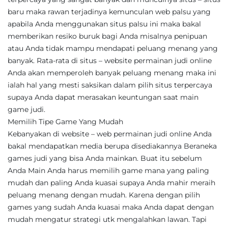
baru maka rawan terjadinya kemunculan web palsu yang
apabila Anda menggunakan situs palsu ini maka bakal
memberikan resiko buruk bagi Anda misalnya penipuan
atau Anda tidak mampu mendapati peluang menang yang
banyak. Rata-rata di situs – website permainan judi online
Anda akan memperoleh banyak peluang menang maka ini
ialah hal yang mesti saksikan dalam pilih situs terpercaya
supaya Anda dapat merasakan keuntungan saat main
game judi.
Memilih Tipe Game Yang Mudah
Kebanyakan di website – web permainan judi online Anda
bakal mendapatkan media berupa disediakannya Beraneka
games judi yang bisa Anda mainkan. Buat itu sebelum
Anda Main Anda harus memilih game mana yang paling
mudah dan paling Anda kuasai supaya Anda mahir meraih
peluang menang dengan mudah. Karena dengan pilih
games yang sudah Anda kuasai maka Anda dapat dengan
mudah mengatur strategi utk mengalahkan lawan. Tapi