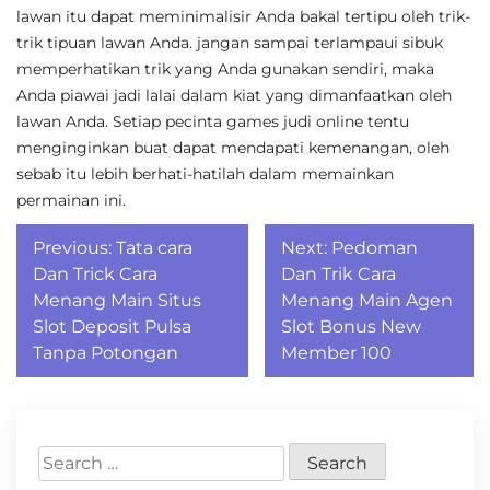
lawan itu dapat meminimalisir Anda bakal tertipu oleh trik-
trik tipuan lawan Anda. jangan sampai terlampaui sibuk
memperhatikan trik yang Anda gunakan sendiri, maka
Anda piawai jadi lalai dalam kiat yang dimanfaatkan oleh
lawan Anda. Setiap pecinta games judi online tentu
menginginkan buat dapat mendapati kemenangan, oleh
sebab itu lebih berhati-hatilah dalam memainkan
permainan ini.
Post
Previous:
Tata cara
Next:
Pedoman
navigation
Dan Trick Cara
Dan Trik Cara
Menang Main Situs
Menang Main Agen
Slot Deposit Pulsa
Slot Bonus New
Tanpa Potongan
Member 100
Search
for: