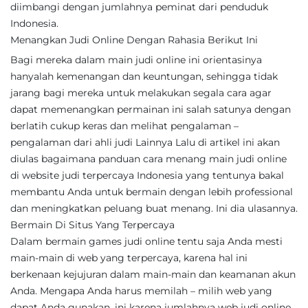
diimbangi dengan jumlahnya peminat dari penduduk
Indonesia.
Menangkan Judi Online Dengan Rahasia Berikut Ini
Bagi mereka dalam main judi online ini orientasinya
hanyalah kemenangan dan keuntungan, sehingga tidak
jarang bagi mereka untuk melakukan segala cara agar
dapat memenangkan permainan ini salah satunya dengan
berlatih cukup keras dan melihat pengalaman –
pengalaman dari ahli judi Lainnya Lalu di artikel ini akan
diulas bagaimana panduan cara menang main judi online
di website judi terpercaya Indonesia yang tentunya bakal
membantu Anda untuk bermain dengan lebih professional
dan meningkatkan peluang buat menang. Ini dia ulasannya.
Bermain Di Situs Yang Terpercaya
Dalam bermain games judi online tentu saja Anda mesti
main-main di web yang terpercaya, karena hal ini
berkenaan kejujuran dalam main-main dan keamanan akun
Anda. Mengapa Anda harus memilah – milih web yang
dapat Anda gunakan, ini karena jumlahnya web judi online