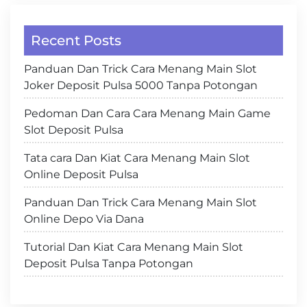
Recent Posts
Panduan Dan Trick Cara Menang Main Slot
Joker Deposit Pulsa 5000 Tanpa Potongan
Pedoman Dan Cara Cara Menang Main Game
Slot Deposit Pulsa
Tata cara Dan Kiat Cara Menang Main Slot
Online Deposit Pulsa
Panduan Dan Trick Cara Menang Main Slot
Online Depo Via Dana
Tutorial Dan Kiat Cara Menang Main Slot
Deposit Pulsa Tanpa Potongan