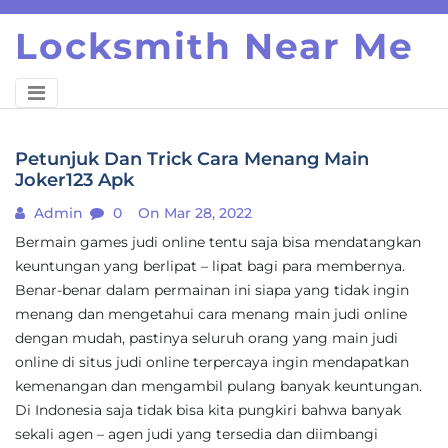
Skip
Locksmith Near Me
to
content
Petunjuk Dan Trick Cara Menang Main
Joker123 Apk
Admin
0
On Mar 28, 2022
Bermain games judi online tentu saja bisa mendatangkan
keuntungan yang berlipat – lipat bagi para membernya.
Benar-benar dalam permainan ini siapa yang tidak ingin
menang dan mengetahui cara menang main judi online
dengan mudah, pastinya seluruh orang yang main judi
online di situs judi online terpercaya ingin mendapatkan
kemenangan dan mengambil pulang banyak keuntungan.
Di Indonesia saja tidak bisa kita pungkiri bahwa banyak
sekali agen – agen judi yang tersedia dan diimbangi