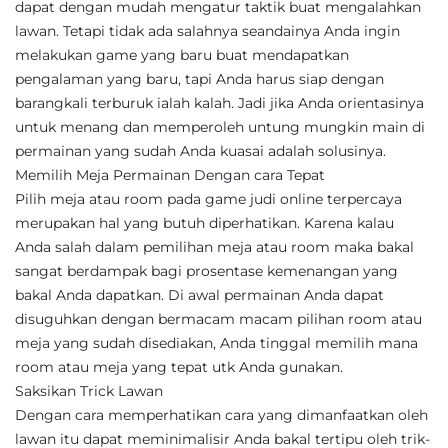
dapat dengan mudah mengatur taktik buat mengalahkan
lawan. Tetapi tidak ada salahnya seandainya Anda ingin
melakukan game yang baru buat mendapatkan
pengalaman yang baru, tapi Anda harus siap dengan
barangkali terburuk ialah kalah. Jadi jika Anda orientasinya
untuk menang dan memperoleh untung mungkin main di
permainan yang sudah Anda kuasai adalah solusinya.
Memilih Meja Permainan Dengan cara Tepat
Pilih meja atau room pada game judi online terpercaya
merupakan hal yang butuh diperhatikan. Karena kalau
Anda salah dalam pemilihan meja atau room maka bakal
sangat berdampak bagi prosentase kemenangan yang
bakal Anda dapatkan. Di awal permainan Anda dapat
disuguhkan dengan bermacam macam pilihan room atau
meja yang sudah disediakan, Anda tinggal memilih mana
room atau meja yang tepat utk Anda gunakan.
Saksikan Trick Lawan
Dengan cara memperhatikan cara yang dimanfaatkan oleh
lawan itu dapat meminimalisir Anda bakal tertipu oleh trik-