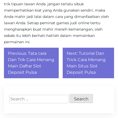
trik tipuan lawan Anda. jangan terlalu sibuk
memperhatikan kiat yang Anda gunakan sendiri, maka
Anda mahir jadi lalai dalam cara yang dimanfaatkan oleh
lawan Anda. Setiap peminat games judi online tentu
mengharapkan buat mahir meraih kemenangan, oleh
sebab itu lebih berhati-hatilah dalam memainkan
permainan ini.
Post
Previous:
Tata cara
Next:
Tutorial Dan
navigation
Dan Trik Cara Menang
Trick Cara Menang
Main Daftar Slot
Main Situs Slot
Deposit Pulsa
Deposit Pulsa
Search
for: