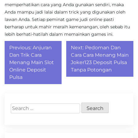
memperhatikan cara yang Anda gunakan sendiri, maka
Anda mampu jadi lalai dalam trick yang digunakan oleh
lawan Anda. Setiap peminat game judi online pasti
berharap untuk mahir meraih kemenangan, oleh sebab itu
lebih berhati-hatilah dalam memainkan games ini.
Post
Previous:
Anjuran
Next:
Pedoman Dan
navigation
Dan Trik Cara
Cara Cara Menang Main
Menang Main Slot
Joker123 Deposit Pulsa
Online Deposit
Tanpa Potongan
Pulsa
Search
for: