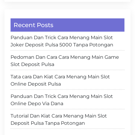
Recent Posts
Panduan Dan Trick Cara Menang Main Slot
Joker Deposit Pulsa 5000 Tanpa Potongan
Pedoman Dan Cara Cara Menang Main Game
Slot Deposit Pulsa
Tata cara Dan Kiat Cara Menang Main Slot
Online Deposit Pulsa
Panduan Dan Trick Cara Menang Main Slot
Online Depo Via Dana
Tutorial Dan Kiat Cara Menang Main Slot
Deposit Pulsa Tanpa Potongan