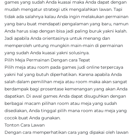
games yang sudah Anda kuasai maka Anda dapat dengan
mudah mengatur strategi utk mengalahkan lawan. Tapi
tidak ada salahnya kalau Anda ingin melakukan permainan
yang baru buat mendapati pengalaman yang baru, namun
Anda harus siap dengan bisa jadi paling buruk yakni kalah.
Jadi apabila Anda orientasinya untuk menang dan
memperoleh untung mungkin main-main di permainan
yang sudah Anda kuasai yakni solusinya.
Pilih Meja Permainan Dengan cara Tepat
Pilih meja atau room pada games judi online terpercaya
yakni hal yang butuh diperhatikan. Karena apabila Anda
salah dalam pemilihan meja atau room maka akan sangat
berdampak bagi prosentase kemenangan yang akan Anda
dapatkan. Di awal games Anda dapat disuguhkan dengan
berbagai macam pilihan room atau meja yang sudah
disediakan, Anda tinggal pilih mana room atau meja yang
cocok buat Anda gunakan.
Tonton Cara Lawan
Dengan cara memperhatikan cara yang dipakai oleh lawan