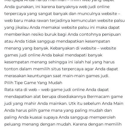
Anda gunakan, ini karena banyaknya web judi online
terpercaya yang sangat banyak dan munculnya website –
web baru maka rawan terjadinya kemunculan website palsu
yang jikalau Anda memakai website palsu ini maka dapat
memberikan resiko buruk bagi Anda contohnya penipuan
atau Anda tidak sanggup mendapatkan kesempatan
menang yang banyak. Kebanyakan di website – website
games judi online Anda bakal mendapati banyak
kesempatan menang sehingga ini ialah hal yang harus
tonton dalam memilih situs terpercaya agar Anda dapat
merasakan keuntungan saat main-main games judi.
Pilih Tipe Game Yang Mudah
Rata rata di web – web game judi online Anda dapat
mendapatkan alat berupa disediakannya Bermacam game
judi yang mahir Anda mainkan. Utk itu sebelum Anda Main
Anda harus pilih game mana yang paling mudah dan
paling Anda kuasai supaya Anda sanggup memperoleh
peluang menang dengan mudah. Karena dengan memilih