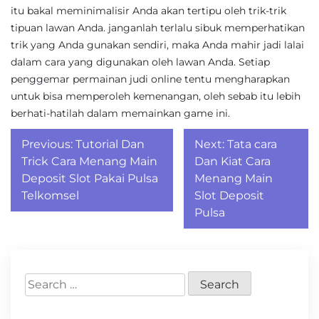
itu bakal meminimalisir Anda akan tertipu oleh trik-trik
tipuan lawan Anda. janganlah terlalu sibuk memperhatikan
trik yang Anda gunakan sendiri, maka Anda mahir jadi lalai
dalam cara yang digunakan oleh lawan Anda. Setiap
penggemar permainan judi online tentu mengharapkan
untuk bisa memperoleh kemenangan, oleh sebab itu lebih
berhati-hatilah dalam memainkan game ini.
Post
Previous:
Tutorial Dan
Next:
Tata cara
navigation
Trick Cara Menang Main
Dan Kiat Cara
Deposit Slot Pakai Pulsa
Menang Main
Telkomsel
Slot Deposit
Pulsa
Search
for: