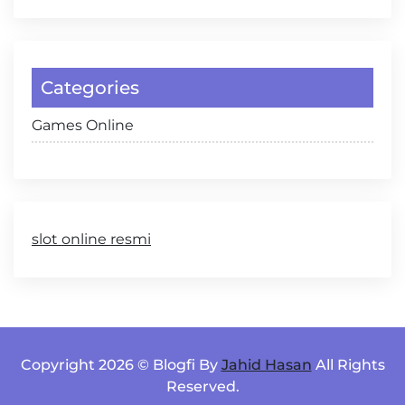
Categories
Games Online
slot online resmi
Copyright 2026 © Blogfi By
Jahid Hasan
All Rights
Reserved.