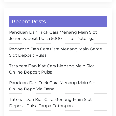
Recent Posts
Panduan Dan Trick Cara Menang Main Slot
Joker Deposit Pulsa 5000 Tanpa Potongan
Pedoman Dan Cara Cara Menang Main Game
Slot Deposit Pulsa
Tata cara Dan Kiat Cara Menang Main Slot
Online Deposit Pulsa
Panduan Dan Trick Cara Menang Main Slot
Online Depo Via Dana
Tutorial Dan Kiat Cara Menang Main Slot
Deposit Pulsa Tanpa Potongan