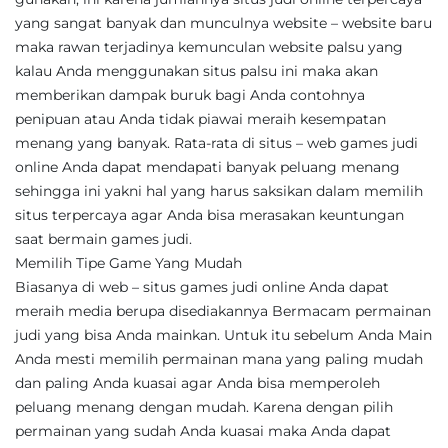
yang sangat banyak dan munculnya website – website baru
maka rawan terjadinya kemunculan website palsu yang
kalau Anda menggunakan situs palsu ini maka akan
memberikan dampak buruk bagi Anda contohnya
penipuan atau Anda tidak piawai meraih kesempatan
menang yang banyak. Rata-rata di situs – web games judi
online Anda dapat mendapati banyak peluang menang
sehingga ini yakni hal yang harus saksikan dalam memilih
situs terpercaya agar Anda bisa merasakan keuntungan
saat bermain games judi.
Memilih Tipe Game Yang Mudah
Biasanya di web – situs games judi online Anda dapat
meraih media berupa disediakannya Bermacam permainan
judi yang bisa Anda mainkan. Untuk itu sebelum Anda Main
Anda mesti memilih permainan mana yang paling mudah
dan paling Anda kuasai agar Anda bisa memperoleh
peluang menang dengan mudah. Karena dengan pilih
permainan yang sudah Anda kuasai maka Anda dapat