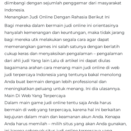
diimbangi dengan sejumlah penggemar dari masyarakat
Indonesia.
Menangkan Judi Online Dengan Rahasia Berikut Ini
Bagi mereka dalam bermain judi online ini orientasinya
hanyalah kemenangan dan keuntungan, maka tidak jarang
bagi mereka utk melakukan segala cara agar dapat
memenangkan games ini salah satunya dengan berlatih
cukup keras dan menyaksikan pengalaman – pengalaman
dari ahli judi Yang lain Lalu di artikel ini dapat diulas
bagaimana arahan cara menang main judi online di web
judi terpercaya Indonesia yang tentunya bakal menolong
Anda buat bermain dengan lebih professional dan
meningkatkan peluang untuk menang. Ini dia ulasannya.
Main Di Web Yang Terpercaya
Dalam main game judi online tentu saja Anda harus
bermain di web yang terpercaya, karena hal ini berkaitan
kejujuran dalam main dan keamanan akun Anda. Kenapa
Anda harus memilah – milih situs yang akan Anda gunakan,
ini karena sebanyak situs judi online terpercaya yang