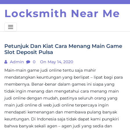
Skip
Locksmith Near Me
to
content
Petunjuk Dan Kiat Cara Menang Main Game
Slot Deposit Pulsa
Admin
0
On May 14, 2020
Main-main game judi online tentu saja mahir
mendatangkan keuntungan yang berlipat – lipat bagi para
membernya. Benar-benar dalam games ini siapa yang
tidak ingin menang dan mengetahui cara menang main
judi online dengan mudah, pastinya seluruh orang yang
main judi online di web judi online terpercaya ingin
mendapati kemenangan dan membawa pulang banyak
keuntungan. Di Indonesia saja tidak dapat kami pungkiri
bahwa banyak sekali agen – agen judi yang sedia dan