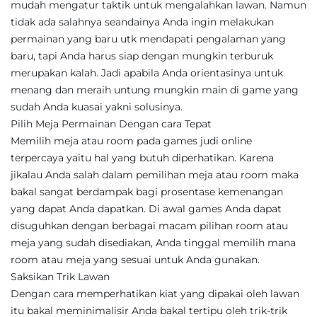
mudah mengatur taktik untuk mengalahkan lawan. Namun
tidak ada salahnya seandainya Anda ingin melakukan
permainan yang baru utk mendapati pengalaman yang
baru, tapi Anda harus siap dengan mungkin terburuk
merupakan kalah. Jadi apabila Anda orientasinya untuk
menang dan meraih untung mungkin main di game yang
sudah Anda kuasai yakni solusinya.
Pilih Meja Permainan Dengan cara Tepat
Memilih meja atau room pada games judi online
terpercaya yaitu hal yang butuh diperhatikan. Karena
jikalau Anda salah dalam pemilihan meja atau room maka
bakal sangat berdampak bagi prosentase kemenangan
yang dapat Anda dapatkan. Di awal games Anda dapat
disuguhkan dengan berbagai macam pilihan room atau
meja yang sudah disediakan, Anda tinggal memilih mana
room atau meja yang sesuai untuk Anda gunakan.
Saksikan Trik Lawan
Dengan cara memperhatikan kiat yang dipakai oleh lawan
itu bakal meminimalisir Anda bakal tertipu oleh trik-trik