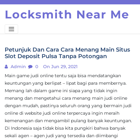
Skip
Locksmith Near Me
to
content
Petunjuk Dan Cara Cara Menang Main Situs
Slot Deposit Pulsa Tanpa Potongan
Admin
0
On Jun 29, 2021
Main game judi online tentu saja bisa mendatangkan
keuntungan yang berlipat – lipat bagi para membernya.
Memang lah dalam game ini siapa yang tidak ingin
menang dan mengetahui cara menang main judi online
dengan mudah, pastinya seluruh orang yang bermain judi
online di website judi online terpercaya ingin meraih
kemenangan dan mengambil pulang banyak keuntungan.
Di Indonesia saja tidak bisa kita pungkiri bahwa banyak
sekali agen – agen judi yang tersedia dan diimbangi