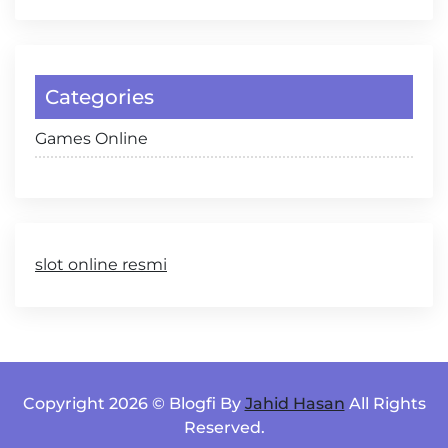
Categories
Games Online
slot online resmi
Copyright 2026 © Blogfi By
Jahid Hasan
All Rights
Reserved.