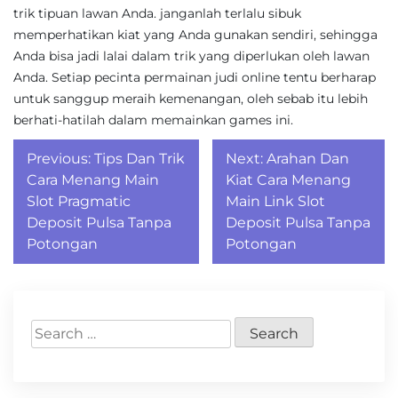
trik tipuan lawan Anda. janganlah terlalu sibuk
memperhatikan kiat yang Anda gunakan sendiri, sehingga
Anda bisa jadi lalai dalam trik yang diperlukan oleh lawan
Anda. Setiap pecinta permainan judi online tentu berharap
untuk sanggup meraih kemenangan, oleh sebab itu lebih
berhati-hatilah dalam memainkan games ini.
Post
Previous:
Tips Dan Trik
Next:
Arahan Dan
navigation
Cara Menang Main
Kiat Cara Menang
Slot Pragmatic
Main Link Slot
Deposit Pulsa Tanpa
Deposit Pulsa Tanpa
Potongan
Potongan
Search
for: