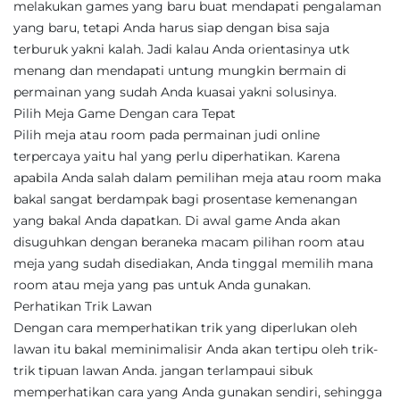
melakukan games yang baru buat mendapati pengalaman
yang baru, tetapi Anda harus siap dengan bisa saja
terburuk yakni kalah. Jadi kalau Anda orientasinya utk
menang dan mendapati untung mungkin bermain di
permainan yang sudah Anda kuasai yakni solusinya.
Pilih Meja Game Dengan cara Tepat
Pilih meja atau room pada permainan judi online
terpercaya yaitu hal yang perlu diperhatikan. Karena
apabila Anda salah dalam pemilihan meja atau room maka
bakal sangat berdampak bagi prosentase kemenangan
yang bakal Anda dapatkan. Di awal game Anda akan
disuguhkan dengan beraneka macam pilihan room atau
meja yang sudah disediakan, Anda tinggal memilih mana
room atau meja yang pas untuk Anda gunakan.
Perhatikan Trik Lawan
Dengan cara memperhatikan trik yang diperlukan oleh
lawan itu bakal meminimalisir Anda akan tertipu oleh trik-
trik tipuan lawan Anda. jangan terlampaui sibuk
memperhatikan cara yang Anda gunakan sendiri, sehingga