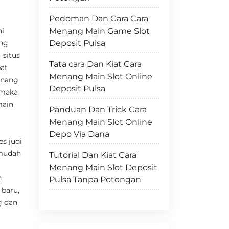
Pedoman Dan Cara Cara
Menang Main Game Slot
ni
Deposit Pulsa
ang
 situs
Tata cara Dan Kiat Cara
at
Menang Main Slot Online
enang
Deposit Pulsa
 maka
main
Panduan Dan Trick Cara
Menang Main Slot Online
Depo Via Dana
s judi
 mudah
Tutorial Dan Kiat Cara
Menang Main Slot Deposit
n
Pulsa Tanpa Potongan
 baru,
g dan