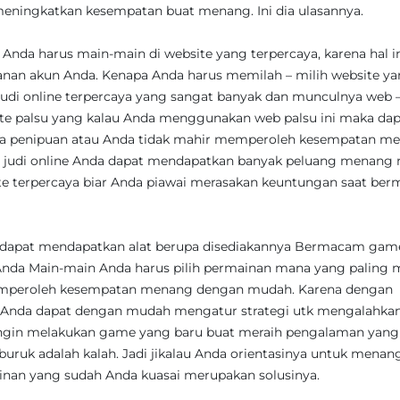
meningkatkan kesempatan buat menang. Ini dia ulasannya.
Anda harus main-main di website yang terpercaya, karena hal i
nan akun Anda. Kenapa Anda harus memilah – milih website y
 judi online terpercaya yang sangat banyak dan munculnya web –
te palsu yang kalau Anda menggunakan web palsu ini maka dap
a penipuan atau Anda tidak mahir memperoleh kesempatan m
s judi online Anda dapat mendapatkan banyak peluang menang
site terpercaya biar Anda piawai merasakan keuntungan saat ber
da dapat mendapatkan alat berupa disediakannya Bermacam game
nda Main-main Anda harus pilih permainan mana yang paling
memperoleh kesempatan menang dengan mudah. Karena dengan
 Anda dapat dengan mudah mengatur strategi utk mengalahka
a ingin melakukan game yang baru buat meraih pengalaman yang
 buruk adalah kalah. Jadi jikalau Anda orientasinya untuk menan
nan yang sudah Anda kuasai merupakan solusinya.