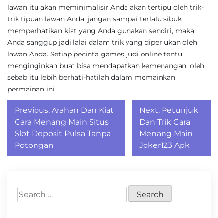
lawan itu akan meminimalisir Anda akan tertipu oleh trik-
trik tipuan lawan Anda. jangan sampai terlalu sibuk
memperhatikan kiat yang Anda gunakan sendiri, maka
Anda sanggup jadi lalai dalam trik yang diperlukan oleh
lawan Anda. Setiap pecinta games judi online tentu
menginginkan buat bisa mendapatkan kemenangan, oleh
sebab itu lebih berhati-hatilah dalam memainkan
permainan ini.
Post
Previous:
Arahan Dan Kiat
Next:
Petunjuk
navigation
Cara Menang Main Situs
Dan Trik Cara
Slot Deposit Pulsa Tanpa
Menang Main
Potongan
Joker123 Apk
Search
for: