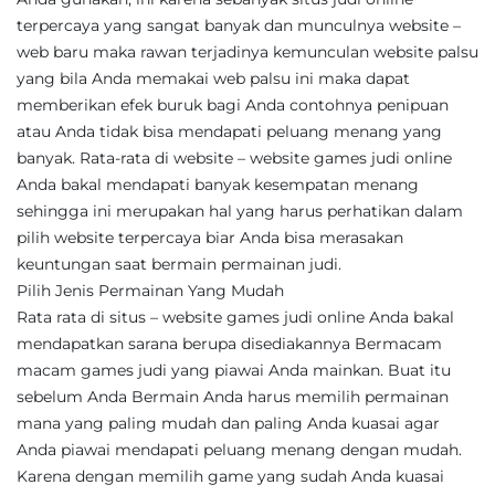
terpercaya yang sangat banyak dan munculnya website –
web baru maka rawan terjadinya kemunculan website palsu
yang bila Anda memakai web palsu ini maka dapat
memberikan efek buruk bagi Anda contohnya penipuan
atau Anda tidak bisa mendapati peluang menang yang
banyak. Rata-rata di website – website games judi online
Anda bakal mendapati banyak kesempatan menang
sehingga ini merupakan hal yang harus perhatikan dalam
pilih website terpercaya biar Anda bisa merasakan
keuntungan saat bermain permainan judi.
Pilih Jenis Permainan Yang Mudah
Rata rata di situs – website games judi online Anda bakal
mendapatkan sarana berupa disediakannya Bermacam
macam games judi yang piawai Anda mainkan. Buat itu
sebelum Anda Bermain Anda harus memilih permainan
mana yang paling mudah dan paling Anda kuasai agar
Anda piawai mendapati peluang menang dengan mudah.
Karena dengan memilih game yang sudah Anda kuasai