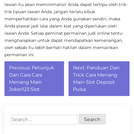
lawan itu akan meminimalisir Anda dapat tertipu oleh trik-
trik tipuan lawan Anda. jangan terlalu sibuk
memperhatikan cara yang Anda gunakan sendiri, maka
Anda piawai jadi lalai dalam kiat yang diperlukan oleh
lawan Anda. Setiap peminat permainan judi online tentu
mengharapkan untuk dapat mendapatkan kemenangan,
oleh sebab itu lebih berhati-hatilah dalam memainkan
permainan ini.
Post
Previous:
Petunjuk
Next:
Panduan Dan
navigation
Dan Cara Cara
Trick Cara Menang
Menang Main
Main Slot Deposit
Joker123 Slot
Pulsa
Search
for: