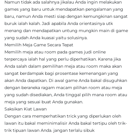
Namun tidak ada salahnya jikalau Anda ingin melakukan
games yang baru untuk mendapatkan pengalaman yang
baru, namun Anda mesti siap dengan kemungkinan sangat
buruk ialah kalah. Jadi apabila Anda orientasinya utk
menang dan mendapatkan untung mungkin main di game
yang sudah Anda kuasai yaitu solusinya.
Memilih Meja Game Secara Tepat
Memilih meja atau room pada games judi online
terpercaya ialah hal yang perlu diperhatikan. Karena jika
Anda salah dalam pemilihan meja atau room maka akan
sangat berdampak bagi prosentase kemenangan yang
akan Anda dapatkan. Di awal game Anda bakal disuguhkan
dengan beraneka ragam macam pilihan room atau meja
yang sudah disediakan, Anda tinggal pilih mana room atau
meja yang sesuai buat Anda gunakan.
Saksikan Kiat Lawan
Dengan cara memperhatikan trick yang diperlukan oleh
lawan itu bakal meminimalisir Anda bakal tertipu oleh trik-
trik tipuan lawan Anda. jangan terlalu sibuk