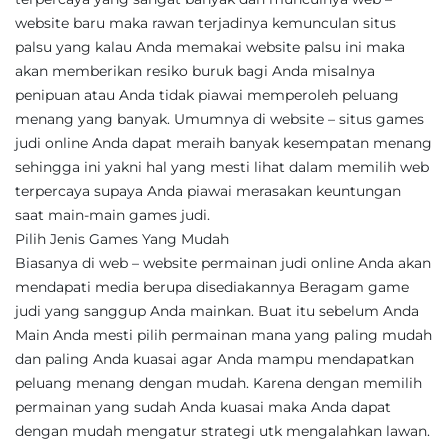
website baru maka rawan terjadinya kemunculan situs
palsu yang kalau Anda memakai website palsu ini maka
akan memberikan resiko buruk bagi Anda misalnya
penipuan atau Anda tidak piawai memperoleh peluang
menang yang banyak. Umumnya di website – situs games
judi online Anda dapat meraih banyak kesempatan menang
sehingga ini yakni hal yang mesti lihat dalam memilih web
terpercaya supaya Anda piawai merasakan keuntungan
saat main-main games judi.
Pilih Jenis Games Yang Mudah
Biasanya di web – website permainan judi online Anda akan
mendapati media berupa disediakannya Beragam game
judi yang sanggup Anda mainkan. Buat itu sebelum Anda
Main Anda mesti pilih permainan mana yang paling mudah
dan paling Anda kuasai agar Anda mampu mendapatkan
peluang menang dengan mudah. Karena dengan memilih
permainan yang sudah Anda kuasai maka Anda dapat
dengan mudah mengatur strategi utk mengalahkan lawan.