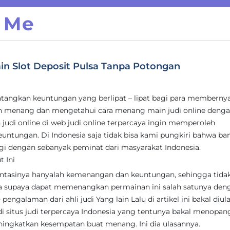
 Me
n Slot Deposit Pulsa Tanpa Potongan
atangkan keuntungan yang berlipat – lipat bagi para membernya
in menang dan mengetahui cara menang main judi online deng
udi online di web judi online terpercaya ingin memperoleh
tungan. Di Indonesia saja tidak bisa kami pungkiri bahwa ba
ngi dengan sebanyak peminat dari masyarakat Indonesia.
 Ini
ientasinya hanyalah kemenangan dan keuntungan, sehingga tida
ra supaya dapat memenangkan permainan ini salah satunya den
engalaman dari ahli judi Yang lain Lalu di artikel ini bakal diul
di situs judi terpercaya Indonesia yang tentunya bakal menopa
ningkatkan kesempatan buat menang. Ini dia ulasannya.