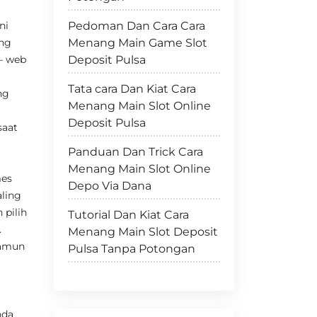
Pedoman Dan Cara Cara
ni
Menang Main Game Slot
ang
Deposit Pulsa
 – web
Tata cara Dan Kiat Cara
ng
Menang Main Slot Online
Deposit Pulsa
saat
Panduan Dan Trick Cara
Menang Main Slot Online
mes
Depo Via Dana
ling
pilih
Tutorial Dan Kiat Cara
.
Menang Main Slot Deposit
namun
Pulsa Tanpa Potongan
nda