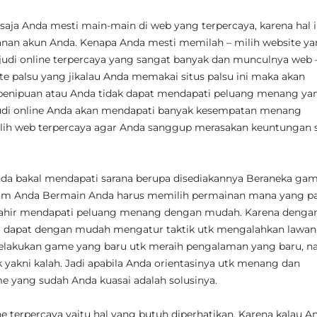
aja Anda mesti main-main di web yang terpercaya, karena hal i
nan akun Anda. Kenapa Anda mesti memilah – milih website y
 judi online terpercaya yang sangat banyak dan munculnya web
e palsu yang jikalau Anda memakai situs palsu ini maka akan
penipuan atau Anda tidak dapat mendapati peluang menang ya
judi online Anda akan mendapati banyak kesempatan menang
 pilih web terpercaya agar Anda sanggup merasakan keuntungan 
 Anda bakal mendapati sarana berupa disediakannya Beraneka ga
elum Anda Bermain Anda harus memilih permainan mana yang pa
ahir mendapati peluang menang dengan mudah. Karena dengan 
 dapat dengan mudah mengatur taktik utk mengalahkan lawan
n melakukan game yang baru utk meraih pengalaman yang baru, 
yakni kalah. Jadi apabila Anda orientasinya utk menang dan
yang sudah Anda kuasai adalah solusinya.
 terpercaya yaitu hal yang butuh diperhatikan. Karena kalau A