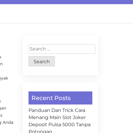
Search
for:
.
an
nyak
Recent Posts
k
gan
Panduan Dan Trick Cara
as
Menang Main Slot Joker
ng Anda
Deposit Pulsa 5000 Tanpa
Potongan