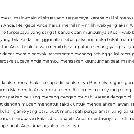
mesti main-main di situs yang terpercaya, karena hal ini meny
n Anda. Mengapa Anda harus memilah – milih web yang akan A
line terpercaya yang sangat banyak dan munculnya situs – web 
u yang bila Anda menggunakan situs palsu ini maka bakal memb
atau Anda tidak piawai meraih kesempatan menang yang banya
da dapat meraih banyak kesempatan menang sehingga ini meru
erpercaya supaya Anda mampu merasakan keuntungan saat main
 Anda akan meraih alat berupa disediakannya Beraneka ragam ga
um Anda Main-main Anda mesti memilih games mana yang paling
mendapatkan peluang menang dengan mudah. Karena dengan pil
at dengan mudah mengatur taktik untuk mengalahkan lawan.
lakukan game yang baru buat mendapati pengalaman yang baru, 
uruk merupakan kalah. Jadi apabila Anda orientasinya untuk 
g sudah Anda kuasai yakni solusinya.