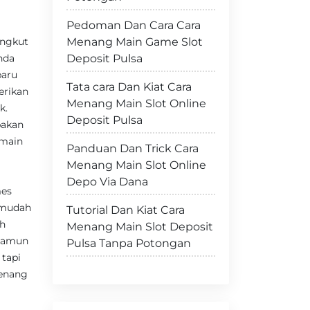
Pedoman Dan Cara Cara
Menang Main Game Slot
angkut
Deposit Pulsa
nda
baru
Tata cara Dan Kiat Cara
erikan
Menang Main Slot Online
k.
Deposit Pulsa
pakan
-main
Panduan Dan Trick Cara
Menang Main Slot Online
Depo Via Dana
mes
 mudah
Tutorial Dan Kiat Cara
ih
Menang Main Slot Deposit
 Namun
Pulsa Tanpa Potongan
tapi
menang