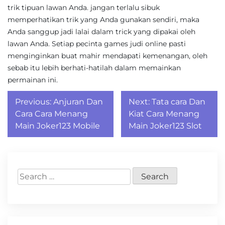
trik tipuan lawan Anda. jangan terlalu sibuk
memperhatikan trik yang Anda gunakan sendiri, maka
Anda sanggup jadi lalai dalam trick yang dipakai oleh
lawan Anda. Setiap pecinta games judi online pasti
menginginkan buat mahir mendapati kemenangan, oleh
sebab itu lebih berhati-hatilah dalam memainkan
permainan ini.
Post
Previous:
Anjuran Dan
Next:
Tata cara Dan
navigation
Cara Cara Menang
Kiat Cara Menang
Main Joker123 Mobile
Main Joker123 Slot
Search
for: