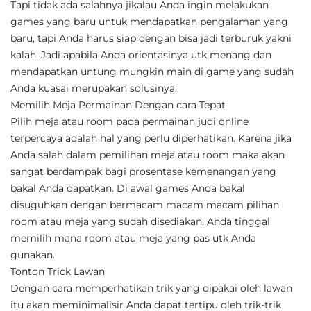
Tapi tidak ada salahnya jikalau Anda ingin melakukan
games yang baru untuk mendapatkan pengalaman yang
baru, tapi Anda harus siap dengan bisa jadi terburuk yakni
kalah. Jadi apabila Anda orientasinya utk menang dan
mendapatkan untung mungkin main di game yang sudah
Anda kuasai merupakan solusinya.
Memilih Meja Permainan Dengan cara Tepat
Pilih meja atau room pada permainan judi online
terpercaya adalah hal yang perlu diperhatikan. Karena jika
Anda salah dalam pemilihan meja atau room maka akan
sangat berdampak bagi prosentase kemenangan yang
bakal Anda dapatkan. Di awal games Anda bakal
disuguhkan dengan bermacam macam macam pilihan
room atau meja yang sudah disediakan, Anda tinggal
memilih mana room atau meja yang pas utk Anda
gunakan.
Tonton Trick Lawan
Dengan cara memperhatikan trik yang dipakai oleh lawan
itu akan meminimalisir Anda dapat tertipu oleh trik-trik