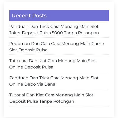
Recent Posts
Panduan Dan Trick Cara Menang Main Slot
Joker Deposit Pulsa 5000 Tanpa Potongan
Pedoman Dan Cara Cara Menang Main Game
Slot Deposit Pulsa
Tata cara Dan Kiat Cara Menang Main Slot
Online Deposit Pulsa
Panduan Dan Trick Cara Menang Main Slot
Online Depo Via Dana
Tutorial Dan Kiat Cara Menang Main Slot
Deposit Pulsa Tanpa Potongan