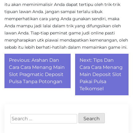
itu akan meminimalisir Anda dapat tertipu oleh trik-trik
tipuan lawan Anda. jangan sampai terlalu sibuk
memperhatikan cara yang Anda gunakan sendiri, maka
Anda mampu jadi lalai dalam trik yang difungsikan oleh
lawan Anda. Tiap-tiap peminat game judi online pasti
mengharapkan utk piawai mendapatkan kemenangan, oleh
sebab itu lebih berhati-hatilah dalam memainkan game ini.
Post
Previous:
Arahan Dan
Next:
Tips Dan
navigation
Cara Cara Menang Main
Cara Cara Menang
Slot Pragmatic Deposit
Main Deposit Slot
Pulsa Tanpa Potongan
Pakai Pulsa
Telkomsel
Search
for: