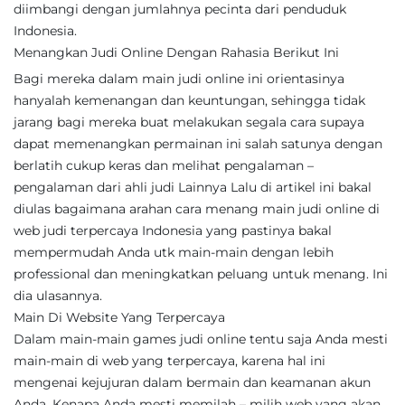
diimbangi dengan jumlahnya pecinta dari penduduk
Indonesia.
Menangkan Judi Online Dengan Rahasia Berikut Ini
Bagi mereka dalam main judi online ini orientasinya
hanyalah kemenangan dan keuntungan, sehingga tidak
jarang bagi mereka buat melakukan segala cara supaya
dapat memenangkan permainan ini salah satunya dengan
berlatih cukup keras dan melihat pengalaman –
pengalaman dari ahli judi Lainnya Lalu di artikel ini bakal
diulas bagaimana arahan cara menang main judi online di
web judi terpercaya Indonesia yang pastinya bakal
mempermudah Anda utk main-main dengan lebih
professional dan meningkatkan peluang untuk menang. Ini
dia ulasannya.
Main Di Website Yang Terpercaya
Dalam main-main games judi online tentu saja Anda mesti
main-main di web yang terpercaya, karena hal ini
mengenai kejujuran dalam bermain dan keamanan akun
Anda. Kenapa Anda mesti memilah – milih web yang akan