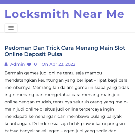
Skip
Locksmith Near Me
to
content
Pedoman Dan Trick Cara Menang Main Slot
Online Deposit Pulsa
Admin
0
On Apr 23, 2022
Bermain games judi online tentu saja mampu
mendatangkan keuntungan yang berlipat – lipat bagi para
membernya. Memang lah dalam game ini siapa yang tidak
ingin menang dan mengetahui cara menang main judi
online dengan mudah, tentunya seluruh orang yang main-
main judi online di situs judi online terpercaya ingin
mendapati kemenangan dan membawa pulang banyak
keuntungan. Di Indonesia saja tidak piawai kami pungkiri
bahwa banyak sekali agen – agen judi yang sedia dan