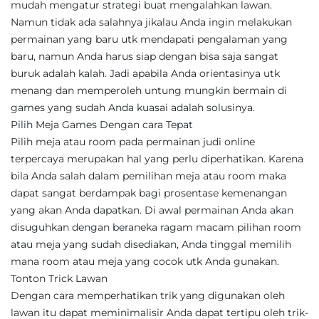
mudah mengatur strategi buat mengalahkan lawan.
Namun tidak ada salahnya jikalau Anda ingin melakukan
permainan yang baru utk mendapati pengalaman yang
baru, namun Anda harus siap dengan bisa saja sangat
buruk adalah kalah. Jadi apabila Anda orientasinya utk
menang dan memperoleh untung mungkin bermain di
games yang sudah Anda kuasai adalah solusinya.
Pilih Meja Games Dengan cara Tepat
Pilih meja atau room pada permainan judi online
terpercaya merupakan hal yang perlu diperhatikan. Karena
bila Anda salah dalam pemilihan meja atau room maka
dapat sangat berdampak bagi prosentase kemenangan
yang akan Anda dapatkan. Di awal permainan Anda akan
disuguhkan dengan beraneka ragam macam pilihan room
atau meja yang sudah disediakan, Anda tinggal memilih
mana room atau meja yang cocok utk Anda gunakan.
Tonton Trick Lawan
Dengan cara memperhatikan trik yang digunakan oleh
lawan itu dapat meminimalisir Anda dapat tertipu oleh trik-