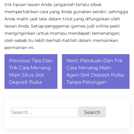
trik tipuan lawan Anda. janganlah terlalu sibuk
memperhatikan cara yang Anda gunakan sendiri, sehingga
Anda mahir jadi lalai dalam trick yang difungsikan oleh
lawan Anda. Setiap penggemar games judi online pasti
menginginkan untuk mampu mendapati kemenangan,
oleh sebab itu lebih berhati-hatilah dalam memainkan
permainan ini.
Post
Previous:
Tips Dan
Next:
Panduan Dan Trik
navigation
Trik Cara Menang
Cara Menang Main
Main Situs Slot
Agen Slot Deposit Pulsa
Deposit Pulsa
Tanpa Potongan
Search
for: