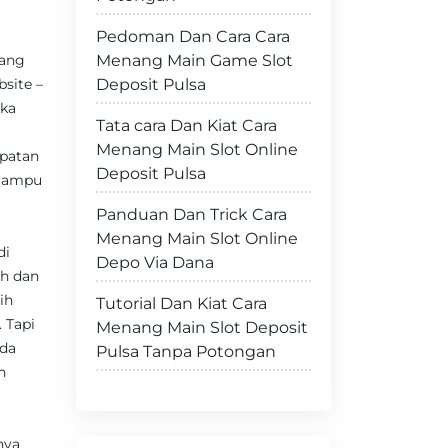
Pedoman Dan Cara Cara
Menang Main Game Slot
yang
Deposit Pulsa
site –
aka
Tata cara Dan Kiat Cara
Menang Main Slot Online
mpatan
Deposit Pulsa
 mampu
Panduan Dan Trick Cara
Menang Main Slot Online
di
Depo Via Dana
ah dan
ih
Tutorial Dan Kiat Cara
 Tapi
Menang Main Slot Deposit
nda
Pulsa Tanpa Potongan
n
nya