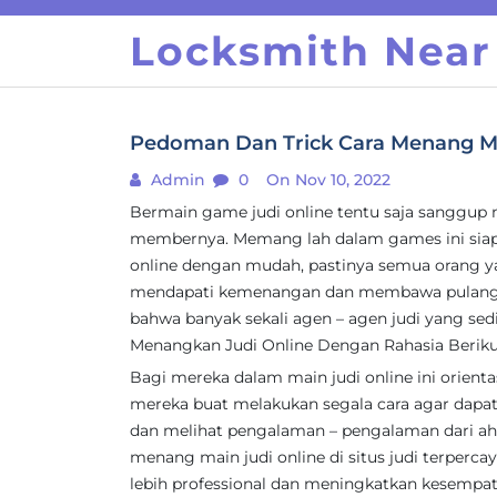
Skip
Locksmith Near
to
content
Pedoman Dan Trick Cara Menang Ma
Admin
0
On Nov 10, 2022
Bermain game judi online tentu saja sanggup 
membernya. Memang lah dalam games ini siap
online dengan mudah, pastinya semua orang yan
mendapati kemenangan dan membawa pulang ban
bahwa banyak sekali agen – agen judi yang se
Menangkan Judi Online Dengan Rahasia Berikut
Bagi mereka dalam main judi online ini orien
mereka buat melakukan segala cara agar dapa
dan melihat pengalaman – pengalaman dari ahli 
menang main judi online di situs judi terper
lebih professional dan meningkatkan kesempat