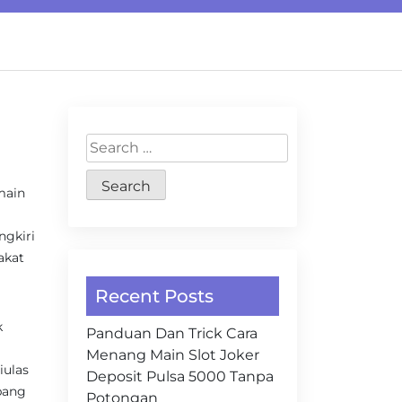
Search
for:
main
gkiri
akat
Recent Posts
k
Panduan Dan Trick Cara
Menang Main Slot Joker
iulas
Deposit Pulsa 5000 Tanpa
pang
Potongan