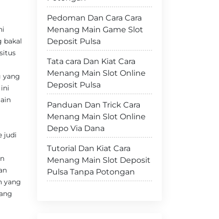
Pedoman Dan Cara Cara
Menang Main Game Slot
ni
Deposit Pulsa
 bakal
situs
Tata cara Dan Kiat Cara
Menang Main Slot Online
g yang
Deposit Pulsa
ini
ain
Panduan Dan Trick Cara
Menang Main Slot Online
Depo Via Dana
 judi
Tutorial Dan Kiat Cara
an
Menang Main Slot Deposit
an
Pulsa Tanpa Potongan
n yang
nang