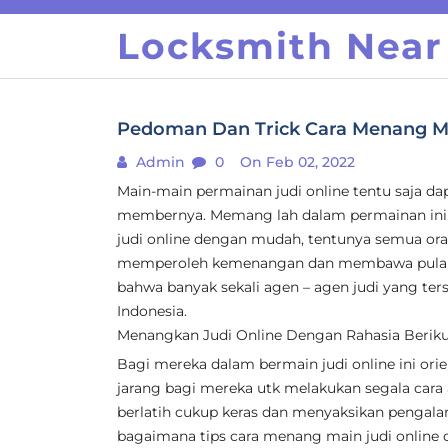
Skip
Locksmith Near
to
content
Pedoman Dan Trick Cara Menang Ma
Admin
0
On Feb 02, 2022
Main-main permainan judi online tentu saja da
membernya. Memang lah dalam permainan ini 
judi online dengan mudah, tentunya semua oran
memperoleh kemenangan dan membawa pulang 
bahwa banyak sekali agen – agen judi yang t
Indonesia.
Menangkan Judi Online Dengan Rahasia Berikut
Bagi mereka dalam bermain judi online ini or
jarang bagi mereka utk melakukan segala car
berlatih cukup keras dan menyaksikan pengalama
bagaimana tips cara menang main judi online 