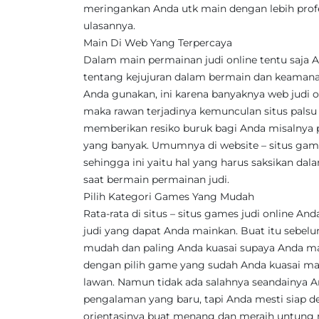
meringankan Anda utk main dengan lebih prof
ulasannya.
Main Di Web Yang Terpercaya
Dalam main permainan judi online tentu saja A
tentang kejujuran dalam bermain dan keamana
Anda gunakan, ini karena banyaknya web judi 
maka rawan terjadinya kemunculan situs pals
memberikan resiko buruk bagi Anda misalny
yang banyak. Umumnya di website – situs ga
sehingga ini yaitu hal yang harus saksikan da
saat bermain permainan judi.
Pilih Kategori Games Yang Mudah
Rata-rata di situs – situs games judi online 
judi yang dapat Anda mainkan. Buat itu sebe
mudah dan paling Anda kuasai supaya Anda
dengan pilih game yang sudah Anda kuasai m
lawan. Namun tidak ada salahnya seandainya 
pengalaman yang baru, tapi Anda mesti siap de
orientasinya buat menang dan meraih untung