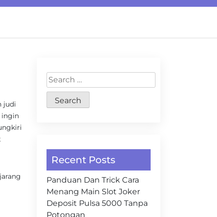
Search
for:
 judi
 ingin
ngkiri
t
Recent Posts
jarang
Panduan Dan Trick Cara
Menang Main Slot Joker
Deposit Pulsa 5000 Tanpa
Potongan