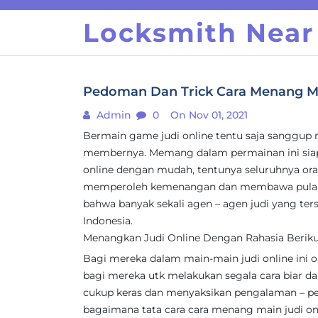
Skip
Locksmith Near
to
content
Pedoman Dan Trick Cara Menang M
Admin
0
On Nov 01, 2021
Bermain game judi online tentu saja sanggup 
membernya. Memang dalam permainan ini siap
online dengan mudah, tentunya seluruhnya oran
memperoleh kemenangan dan membawa pulang b
bahwa banyak sekali agen – agen judi yang te
Indonesia.
Menangkan Judi Online Dengan Rahasia Berikut
Bagi mereka dalam main-main judi online ini 
bagi mereka utk melakukan segala cara biar d
cukup keras dan menyaksikan pengalaman – penga
bagaimana tata cara cara menang main judi onl