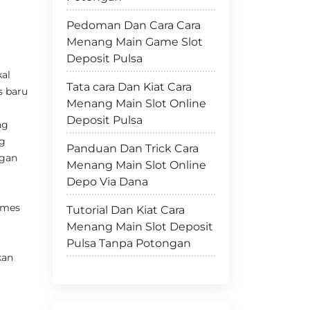
Pedoman Dan Cara Cara
Menang Main Game Slot
Deposit Pulsa
al
Tata cara Dan Kiat Cara
s baru
Menang Main Slot Online
Deposit Pulsa
ng
ng
Panduan Dan Trick Cara
ngan
Menang Main Slot Online
Depo Via Dana
games
Tutorial Dan Kiat Cara
Menang Main Slot Deposit
Pulsa Tanpa Potongan
kan