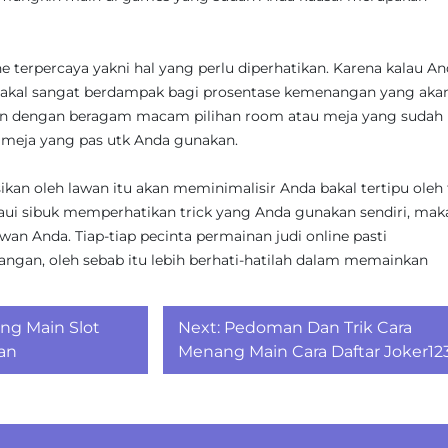
 terpercaya yakni hal yang perlu diperhatikan. Karena kalau A
bakal sangat berdampak bagi prosentase kemenangan yang aka
an dengan beragam macam pilihan room atau meja yang sudah
u meja yang pas utk Anda gunakan.
an oleh lawan itu akan meminimalisir Anda bakal tertipu oleh t
paui sibuk memperhatikan trick yang Anda gunakan sendiri, ma
lawan Anda. Tiap-tiap pecinta permainan judi online pasti
an, oleh sebab itu lebih berhati-hatilah dalam memainkan
ng Main Slot
Next:
Pedoman Dan Trik Cara
an
Menang Main Cara Daftar Joker12