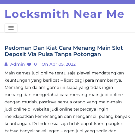
Skip
Locksmith Near Me
to
content
Pedoman Dan Kiat Cara Menang Main Slot
Deposit Via Pulsa Tanpa Potongan
Admin
0
On Apr 05, 2022
Main games judi online tentu saja piawai mendatangkan
keuntungan yang berlipat – lipat bagi para membernya.
Memang lah dalam game ini siapa yang tidak ingin
menang dan mengetahui cara menang main judi online
dengan mudah, pastinya semua orang yang main-main
judi online di website judi online terpercaya ingin
mendapatkan kemenangan dan mengambil pulang banyak
keuntungan. Di Indonesia saja tidak dapat kami pungkiri
bahwa banyak sekali agen – agen judi yang sedia dan