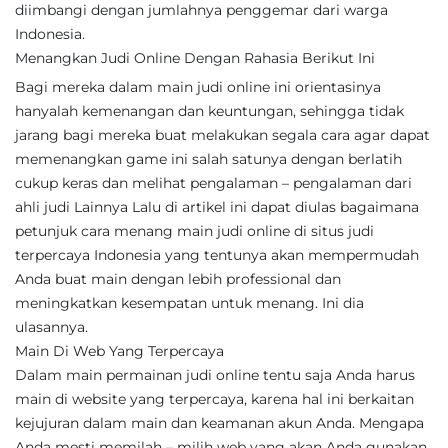
diimbangi dengan jumlahnya penggemar dari warga
Indonesia.
Menangkan Judi Online Dengan Rahasia Berikut Ini
Bagi mereka dalam main judi online ini orientasinya
hanyalah kemenangan dan keuntungan, sehingga tidak
jarang bagi mereka buat melakukan segala cara agar dapat
memenangkan game ini salah satunya dengan berlatih
cukup keras dan melihat pengalaman – pengalaman dari
ahli judi Lainnya Lalu di artikel ini dapat diulas bagaimana
petunjuk cara menang main judi online di situs judi
terpercaya Indonesia yang tentunya akan mempermudah
Anda buat main dengan lebih professional dan
meningkatkan kesempatan untuk menang. Ini dia
ulasannya.
Main Di Web Yang Terpercaya
Dalam main permainan judi online tentu saja Anda harus
main di website yang terpercaya, karena hal ini berkaitan
kejujuran dalam main dan keamanan akun Anda. Mengapa
Anda mesti memilah – milih web yang akan Anda gunakan,