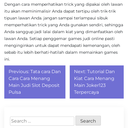
Dengan cara memperhatikan trick yang dipakai oleh lawan
itu akan meminimalisir Anda dapat tertipu oleh trik-trik
tipuan lawan Anda. jangan sampai terlampaui sibuk
memperhatikan trick yang Anda gunakan sendiri, sehingga
Anda sanggup jadi lalai dalam kiat yang dimanfaatkan oleh
lawan Anda. Setiap penggemar games judi online pasti
menginginkan untuk dapat mendapati kemenangan, oleh
sebab itu lebih berhati-hatilah dalam memainkan games
ini.
Post
Previous:
Tata cara Dan
Next:
Tutorial Dan
navigation
Cara Cara Menang
Kiat Cara Menang
Main Judi Slot Deposit
Main Joker123
Pulsa
Terpercaya
Search
for: