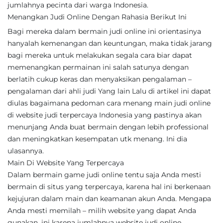
jumlahnya pecinta dari warga Indonesia.
Menangkan Judi Online Dengan Rahasia Berikut Ini
Bagi mereka dalam bermain judi online ini orientasinya
hanyalah kemenangan dan keuntungan, maka tidak jarang
bagi mereka untuk melakukan segala cara biar dapat
memenangkan permainan ini salah satunya dengan
berlatih cukup keras dan menyaksikan pengalaman –
pengalaman dari ahli judi Yang lain Lalu di artikel ini dapat
diulas bagaimana pedoman cara menang main judi online
di website judi terpercaya Indonesia yang pastinya akan
menunjang Anda buat bermain dengan lebih professional
dan meningkatkan kesempatan utk menang. Ini dia
ulasannya.
Main Di Website Yang Terpercaya
Dalam bermain game judi online tentu saja Anda mesti
bermain di situs yang terpercaya, karena hal ini berkenaan
kejujuran dalam main dan keamanan akun Anda. Mengapa
Anda mesti memilah – milih website yang dapat Anda
gunakan, ini karena jumlahnya website judi online