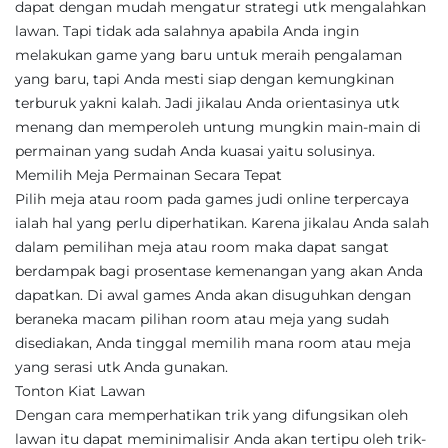
dapat dengan mudah mengatur strategi utk mengalahkan
lawan. Tapi tidak ada salahnya apabila Anda ingin
melakukan game yang baru untuk meraih pengalaman
yang baru, tapi Anda mesti siap dengan kemungkinan
terburuk yakni kalah. Jadi jikalau Anda orientasinya utk
menang dan memperoleh untung mungkin main-main di
permainan yang sudah Anda kuasai yaitu solusinya.
Memilih Meja Permainan Secara Tepat
Pilih meja atau room pada games judi online terpercaya
ialah hal yang perlu diperhatikan. Karena jikalau Anda salah
dalam pemilihan meja atau room maka dapat sangat
berdampak bagi prosentase kemenangan yang akan Anda
dapatkan. Di awal games Anda akan disuguhkan dengan
beraneka macam pilihan room atau meja yang sudah
disediakan, Anda tinggal memilih mana room atau meja
yang serasi utk Anda gunakan.
Tonton Kiat Lawan
Dengan cara memperhatikan trik yang difungsikan oleh
lawan itu dapat meminimalisir Anda akan tertipu oleh trik-