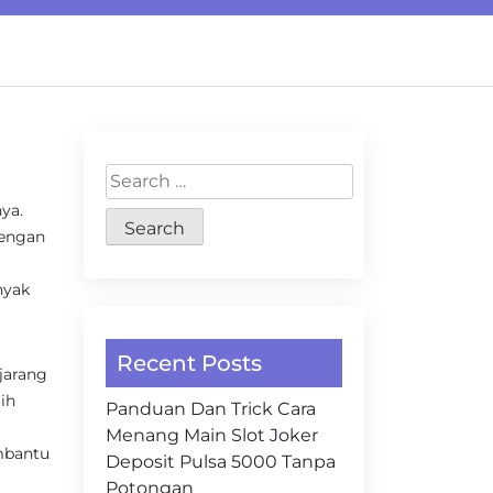
Search
for:
ya.
dengan
nyak
Recent Posts
jarang
ih
Panduan Dan Trick Cara
Menang Main Slot Joker
embantu
Deposit Pulsa 5000 Tanpa
Potongan