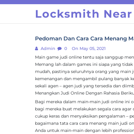
Skip
Locksmith Near
to
content
Pedoman Dan Cara Cara Menang Mai
Admin
0
On May 05, 2021
Main game judi online tentu saja sanggup men
Memang lah dalam games ini siapa yang tidak
mudah, pastinya seluruhnya orang yang main ju
kemenangan dan mengambil pulang banyak keun
sekali agen – agen judi yang tersedia dan diim
Menangkan Judi Online Dengan Rahasia Berikut
Bagi mereka dalam main-main judi online ini 
bagi mereka buat melakukan segala cara agar
cukup keras dan menyaksikan pengalaman – penga
bagaimana tata cara cara menang main judi on
Anda untuk main-main dengan lebih profession