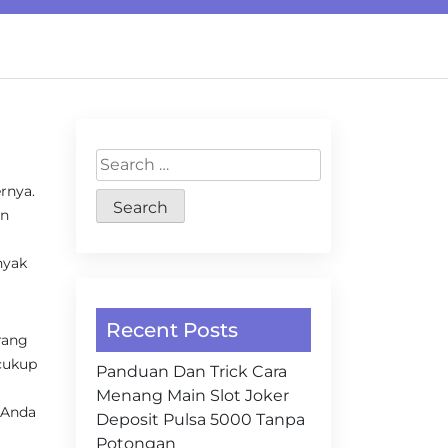
Search
for:
rnya.
an
nyak
Recent Posts
rang
cukup
Panduan Dan Trick Cara
Menang Main Slot Joker
 Anda
Deposit Pulsa 5000 Tanpa
Potongan