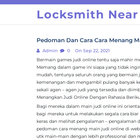
Skip
Locksmith Near
to
content
Pedoman Dan Cara Cara Menang Mai
Admin
0
On Sep 22, 2021
Bermain games judi online tentu saja mahir m
Memang dalam game ini siapa yang tidak ing
mudah, tentunya seluruh orang yang bermain ju
kemenangan dan mengambil pulang banyak keun
sekali agen – agen judi yang tersedia dan di
Menangkan Judi Online Dengan Rahasia Berikut
Bagi mereka dalam main judi online ini orien
bagi mereka untuk melakukan segala cara bia
keras dan melihat pengalaman – pengalaman dari
pedoman cara menang main judi online di web
utk main-main dengan lebih professional dan 