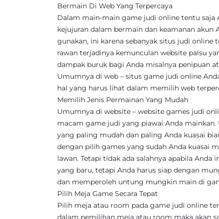
Bermain Di Web Yang Terpercaya
Dalam main-main game judi online tentu saja A
kejujuran dalam bermain dan keamanan akun 
gunakan, ini karena sebanyak situs judi onlin
rawan terjadinya kemunculan website palsu y
dampak buruk bagi Anda misalnya penipuan at
Umumnya di web – situs game judi online And
hal yang harus lihat dalam memilih web terpe
Memilih Jenis Permainan Yang Mudah
Umumnya di website – website games judi on
macam game judi yang piawai Anda mainkan.
yang paling mudah dan paling Anda kuasai b
dengan pilih games yang sudah Anda kuasai 
lawan. Tetapi tidak ada salahnya apabila An
yang baru, tetapi Anda harus siap dengan mungk
dan memperoleh untung mungkin main di games
Pilih Meja Game Secara Tepat
Pilih meja atau room pada game judi online ter
dalam pemilihan meja atau room maka akan s