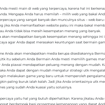
nda mesti main di web yang terpercaya, karena hal ini berkena
Anda. Mengapa Anda harus memilah – milih web yang bakal And
e terpercaya yang sangat banyak dan munculnya situs – web bar
ang jika Anda memanfaatkan website palsu ini maka bakal memb
au Anda tidak bisa meraih kesempatan menang yang banyak.
a akan mendapatkan banyak kesempatan menang sehingga ini i
rcaya agar Anda dapat merasakan keuntungan saat bermain gam
line Anda akan mendapatkan media berupa disediakannya Ber
 Utk itu sebelum Anda Bermain Anda mesti memilih games ma
iar Anda piawai mendapatkan peluang menang dengan mudah. K
maka Anda dapat dengan mudah mengatur strategi utk mengala
da ingin melakukan game yang baru untuk memperoleh pengalam
in paling buruk ialah kalah. Jadi jika Anda orientasinya utk m
 yang sudah Anda kuasai yaitu solusinya.
percaya yaitu hal yang butuh diperhatikan. Karena jikalau Anda 
angat berdampak bagi prosentase kemenangan yang dapat And